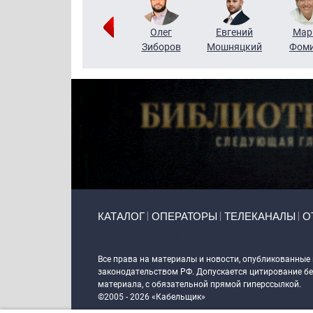
Тимур
Григорий
Олег
Евгений
Мар
Чудутов
Кузин
Зиборов
Мошняцкий
Фом
Primary links
КАТАЛОГ
ОПЕРАТОРЫ
ТЕЛЕКАНАЛЫ
О
Token Block
Все права на материалы и новости, опубликованные
законодательством РФ. Допускается цитирование без
материала, с обязательной прямой гиперссылкой.
©2005 - 2026 «Кабельщик»