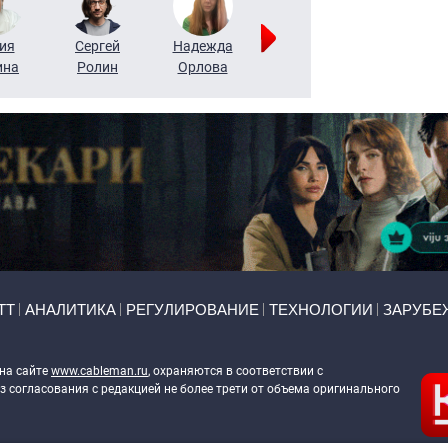
ия
Сергей
Надежда
Мария
Алексей
ина
Ролин
Орлова
Щербаль
Леонтьев
ТТ
АНАЛИТИКА
РЕГУЛИРОВАНИЕ
ТЕХНОЛОГИИ
ЗАРУБЕ
 на сайте
www.cableman.ru
, охраняются в соответствии с
 согласования с редакцией не более трети от объема оригинального