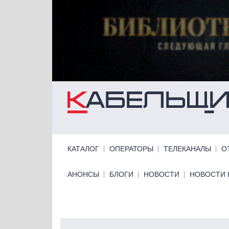
Перейти к основному содержанию
Primary links
КАТАЛОГ
ОПЕРАТОРЫ
ТЕЛЕКАНАЛЫ
О
Primary links bottom
АНОНСЫ
БЛОГИ
НОВОСТИ
НОВОСТИ 