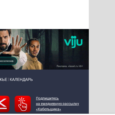
Татьяна
Тимур
Григорий
Олег
Воронова
Чудутов
Кузин
Зиборов
ЖЬЕ
КАЛЕНДАРЬ
Подпишитесь
на ежедневную рассылку
«Кабельщика»