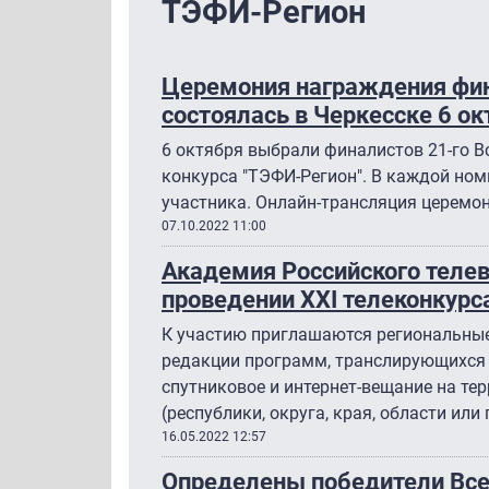
ТЭФИ-Регион
Церемония награждения фин
состоялась в Черкесске 6 ок
6 октября выбрали финалистов 21-го В
конкурса "ТЭФИ-Регион". В каждой но
участника. Онлайн-трансляция церемон
07.10.2022 11:00
Академия Российского теле
проведении ХХI телеконкурс
К участию приглашаются региональные
редакции программ, транслирующихся в
спутниковое и интернет-вещание на те
(республики, округа, края, области или 
16.05.2022 12:57
Определены победители Все