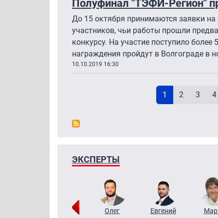
Полуфинал "ТЭФИ-Регион" п
До 15 октября принимаются заявки на 
участников, чьи работы прошли предва
конкурсу. На участие поступило более 
награждения пройдут в Волгограде в н
10.10.2019 16:30
Н
Текущая стран
Page
Page
P
1
2
3
4
ЭКСПЕРТЫ
Тимур
Григорий
Олег
Евгений
Мар