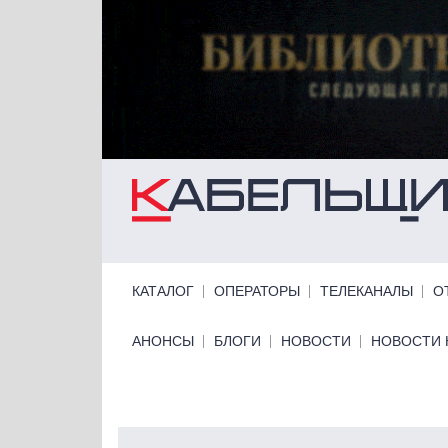
Перейти к основному содержанию
Primary links
КАТАЛОГ
ОПЕРАТОРЫ
ТЕЛЕКАНАЛЫ
О
Primary links bottom
АНОНСЫ
БЛОГИ
НОВОСТИ
НОВОСТИ 