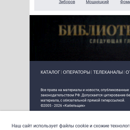
Чудутов
Кузин
Зиборов
Мошняцкий
Фом
Primary links
КАТАЛОГ
ОПЕРАТОРЫ
ТЕЛЕКАНАЛЫ
О
Token Block
Все права на материалы и новости, опубликованные
законодательством РФ. Допускается цитирование без
материала, с обязательной прямой гиперссылкой.
©2005 - 2026 «Кабельщик»
Политика сайта "Кабельщик" (интернет-адреса
www.c
пользователей сети интернет
Наш сайт использует файлы cookie и схожие техноло
DrupalCoder — поддержка сайта c 2017 года