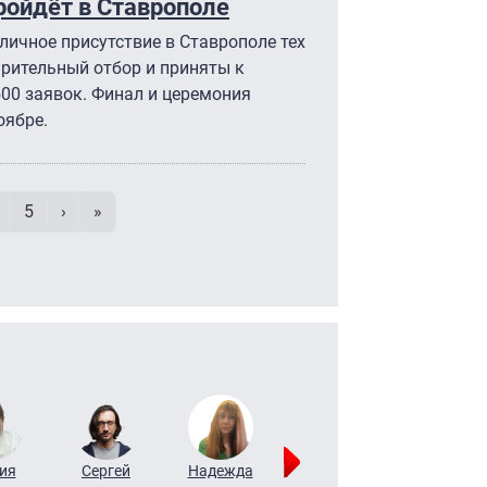
ройдёт в Ставрополе
личное присутствие в Ставрополе тех
рительный отбор и приняты к
500 заявок. Финал и церемония
оябре.
умерация страниц
ица
age
Page
Следующая страница
Последняя страница
5
›
»
ия
Сергей
Надежда
Мария
Алексей