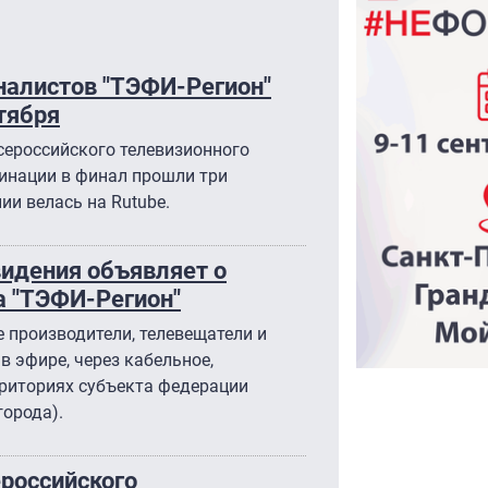
алистов "ТЭФИ-Регион"
тября
сероссийского телевизионного
минации в финал прошли три
ии велась на Rutube.
видения объявляет о
а "ТЭФИ-Регион"
 производители, телевещатели и
 эфире, через кабельное,
рриториях субъекта федерации
города).
российского