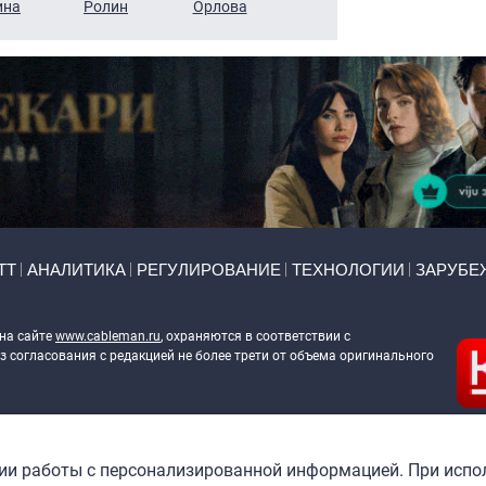
ина
Ролин
Орлова
Щербаль
Леонтьев
ТТ
АНАЛИТИКА
РЕГУЛИРОВАНИЕ
ТЕХНОЛОГИИ
ЗАРУБЕ
 на сайте
www.cableman.ru
, охраняются в соответствии с
 согласования с редакцией не более трети от объема оригинального
ableman.ru
) в отношении обработки персональных данных
гии работы с персонализированной информацией. При испо