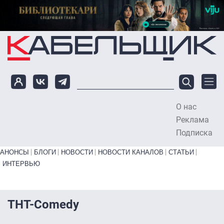
Перейти к основному содержанию
О нас
To
Реклама
Подписка
Primary links bottom
АНОНСЫ
БЛОГИ
НОВОСТИ
НОВОСТИ КАНАЛОВ
СТАТЬИ
ИНТЕРВЬЮ
ТНТ-Comedy