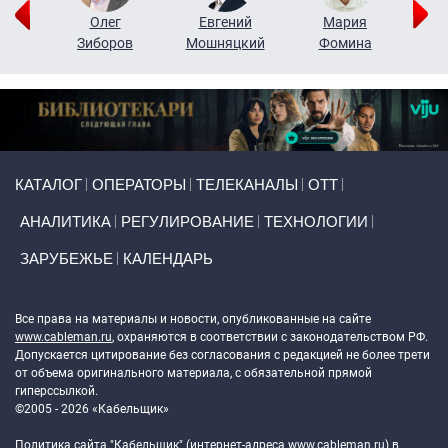
рий
Олег
Евгений
Мария
н
Зиборов
Мошняцкий
Фомина
Primary links
КАТАЛОГ
ОПЕРАТОРЫ
ТЕЛЕКАНАЛЫ
ОТТ
АНАЛИТИКА
РЕГУЛИРОВАНИЕ
ТЕХНОЛОГИИ
ЗАРУБЕЖЬЕ
КАЛЕНДАРЬ
Token Block
Все права на материалы и новости, опубликованные на сайте
www.cableman.ru
, охраняются в соответствии с законодательством РФ.
Допускается цитирование без согласования с редакцией не более трети
от объема оригинального материала, с обязательной прямой
гиперссылкой.
©2005 - 2026 «Кабельщик»
Политика сайта "Кабельщик" (интернет-адреса
www.cableman.ru
) в