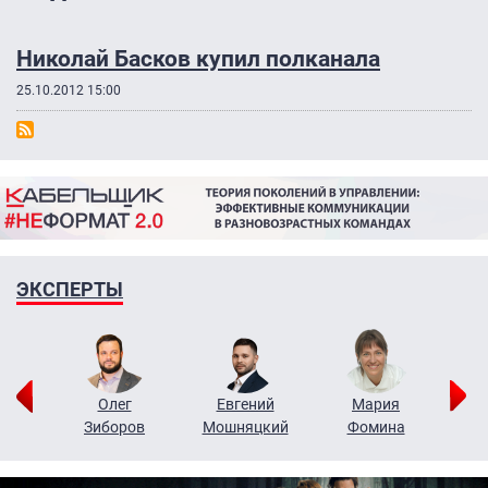
Николай Басков купил полканала
25.10.2012 15:00
ЭКСПЕРТЫ
рий
Олег
Евгений
Мария
н
Зиборов
Мошняцкий
Фомина