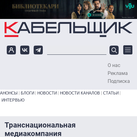
Перейти к основному содержанию
О нас
To
Реклама
Подписка
Primary links bottom
АНОНСЫ
БЛОГИ
НОВОСТИ
НОВОСТИ КАНАЛОВ
СТАТЬИ
ИНТЕРВЬЮ
Транснациональная
медиакомпания