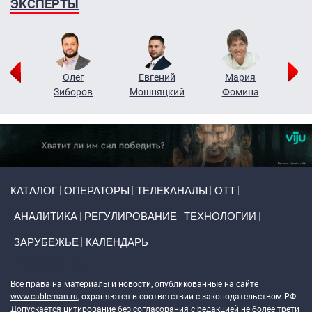
ЭКСПЕРТЫ
рий
Олег
Евгений
Мария
н
Зиборов
Мошняцкий
Фомина
Primary links
КАТАЛОГ
ОПЕРАТОРЫ
ТЕЛЕКАНАЛЫ
ОТТ
АНАЛИТИКА
РЕГУЛИРОВАНИЕ
ТЕХНОЛОГИИ
ЗАРУБЕЖЬЕ
КАЛЕНДАРЬ
Token Block
Все права на материалы и новости, опубликованные на сайте
www.cableman.ru
, охраняются в соответствии с законодательством РФ.
Допускается цитирование без согласования с редакцией не более трети