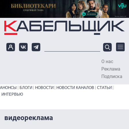
Перейти к основному содержанию
О нас
To
Реклама
Подписка
Primary links bottom
АНОНСЫ
БЛОГИ
НОВОСТИ
НОВОСТИ КАНАЛОВ
СТАТЬИ
ИНТЕРВЬЮ
видеореклама