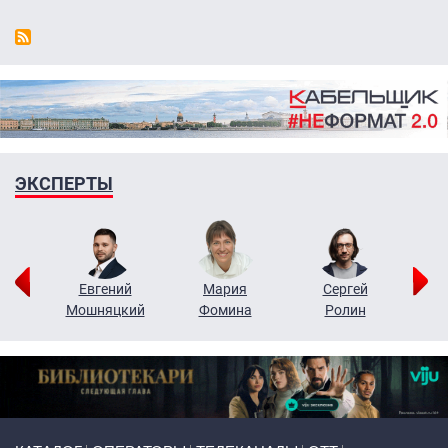
ЭКСПЕРТЫ
ор
Евгений
Мария
Сергей
Н
ко
Мошняцкий
Фомина
Ролин
Primary links