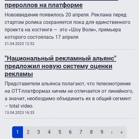
прероллов на платформе
Нововведение появилось 20 апреля. Реклама перед
стартом ролика сохраняется пока для единственного
проекта на хостинге — это «Шоу Воли», премьера
которого состоялась 17 апреля
21.04.2023 12:52
"Национальный рекламный альянс"
предложил новую систему оценки
рекламы
Представители альянса полагают, что телесмотрение
на ОТТ-платформах ничем не отличается от линейного,
а значит, необходимо объединить их в общий сегмент
– total video.
13.04.2023 16:33
Нумерация страниц
Текущая страница
Page
Page
Page
Page
Page
Page
Page
Page
Следующая 
Последн
1
2
3
4
5
6
7
8
9
›
»