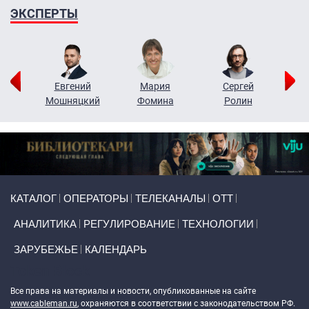
ЭКСПЕРТЫ
ор
Евгений
Мария
Сергей
Н
ко
Мошняцкий
Фомина
Ролин
Primary links
КАТАЛОГ
ОПЕРАТОРЫ
ТЕЛЕКАНАЛЫ
ОТТ
АНАЛИТИКА
РЕГУЛИРОВАНИЕ
ТЕХНОЛОГИИ
ЗАРУБЕЖЬЕ
КАЛЕНДАРЬ
Token Block
Все права на материалы и новости, опубликованные на сайте
www.cableman.ru
, охраняются в соответствии с законодательством РФ.