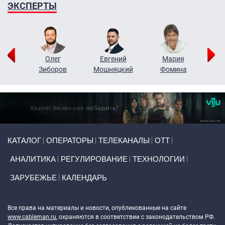
ЭКСПЕРТЫ
рий
Олег
Евгений
Мария
н
Зиборов
Мошняцкий
Фомина
Primary links
КАТАЛОГ
ОПЕРАТОРЫ
ТЕЛЕКАНАЛЫ
ОТТ
АНАЛИТИКА
РЕГУЛИРОВАНИЕ
ТЕХНОЛОГИИ
ЗАРУБЕЖЬЕ
КАЛЕНДАРЬ
Token Block
Все права на материалы и новости, опубликованные на сайте
www.cableman.ru
, охраняются в соответствии с законодательством РФ.