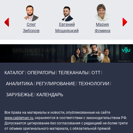
рий
Олег
Евгений
Мария
н
Зиборов
Мошняцкий
Фомина
Primary links
КАТАЛОГ
ОПЕРАТОРЫ
ТЕЛЕКАНАЛЫ
ОТТ
АНАЛИТИКА
РЕГУЛИРОВАНИЕ
ТЕХНОЛОГИИ
ЗАРУБЕЖЬЕ
КАЛЕНДАРЬ
Token Block
Все права на материалы и новости, опубликованные на сайте
www.cableman.ru
, охраняются в соответствии с законодательством РФ.
Допускается цитирование без согласования с редакцией не более трети
от объема оригинального материала, с обязательной прямой