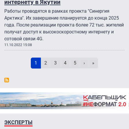
интернету в Якутии
Работы проводятся в рамках проекта "Синергия
Арктика". Их завершение планируется до конца 2025
года. После реализации проекта более 72 тыс. жителей
получат доступ к высокоскоростному интернету и
сотовой связи 4G.
11.10.2022 15:08
Нумерация страниц
Текущая страница
Page
Page
Page
Page
Следующая страниц
Последняя стра
1
2
3
4
5
›
»
ЭКСПЕРТЫ