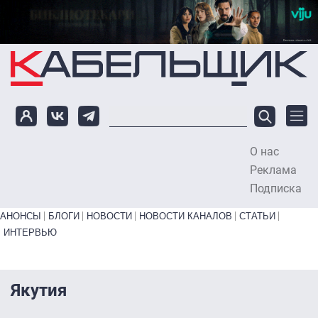
Перейти к основному содержанию
О нас
To
Реклама
Подписка
Primary links bottom
АНОНСЫ
БЛОГИ
НОВОСТИ
НОВОСТИ КАНАЛОВ
СТАТЬИ
ИНТЕРВЬЮ
Якутия