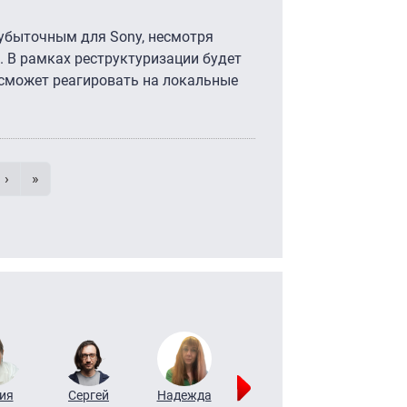
 убыточным для Sony, несмотря
). В рамках реструктуризации будет
 сможет реагировать на локальные
умерация страниц
 страница
e
Следующая страница
Последняя страница
›
»
ия
Сергей
Надежда
Мария
Алексей