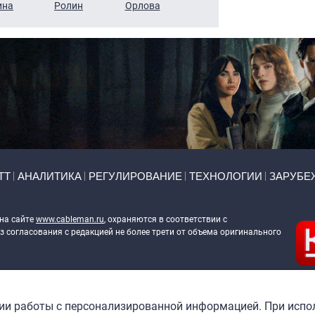
ина
Ролин
Орлова
Щербаль
Леонтьев
ТТ
АНАЛИТИКА
РЕГУЛИРОВАНИЕ
ТЕХНОЛОГИИ
ЗАРУБЕ
 на сайте
www.cableman.ru
, охраняются в соответствии с
 согласования с редакцией не более трети от объема оригинального
ableman.ru
) в отношении обработки персональных данных
гии работы с персонализированной информацией. При испо