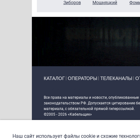
Чудутов
Кузин
Зиборов
Мошняцкий
Фом
Primary links
КАТАЛОГ
ОПЕРАТОРЫ
ТЕЛЕКАНАЛЫ
О
Token Block
Все права на материалы и новости, опубликованные
законодательством РФ. Допускается цитирование без
материала, с обязательной прямой гиперссылкой.
©2005 - 2026 «Кабельщик»
Политика сайта "Кабельщик" (интернет-адреса
www.c
пользователей сети интернет
Наш сайт использует файлы cookie и схожие техноло
DrupalCoder — поддержка сайта c 2017 года