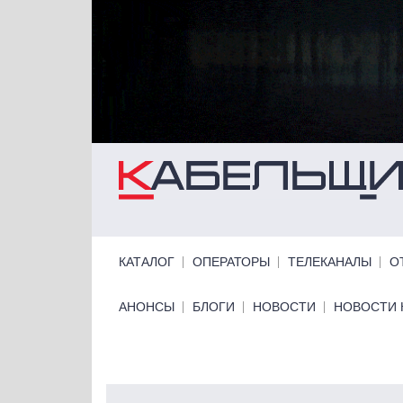
Перейти к основному содержанию
Primary links
КАТАЛОГ
ОПЕРАТОРЫ
ТЕЛЕКАНАЛЫ
О
Primary links bottom
АНОНСЫ
БЛОГИ
НОВОСТИ
НОВОСТИ 