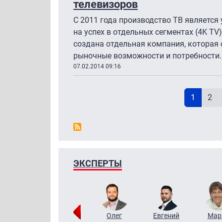
телевизоров
С 2011 года производство ТВ является
на успех в отдельных сегментах (4K TV
создана отдельная компания, которая
рыночные возможности и потребности.
07.02.2014 09:16
Н
Текущая
Pag
1
2
ЭКСПЕРТЫ
Тимур
Григорий
Олег
Евгений
Мар