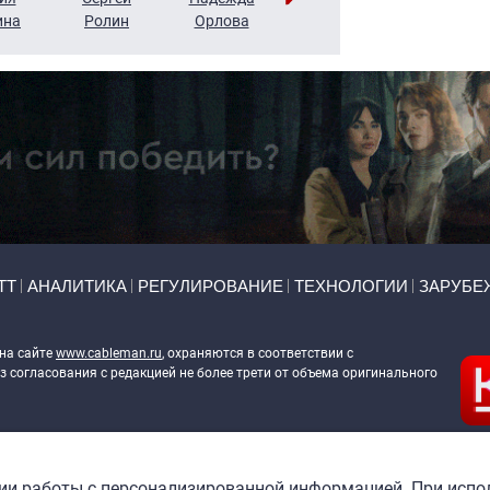
ина
Ролин
Орлова
Щербаль
Леонтьев
ТТ
АНАЛИТИКА
РЕГУЛИРОВАНИЕ
ТЕХНОЛОГИИ
ЗАРУБЕ
 на сайте
www.cableman.ru
, охраняются в соответствии с
 согласования с редакцией не более трети от объема оригинального
ableman.ru
) в отношении обработки персональных данных
гии работы с персонализированной информацией. При испо