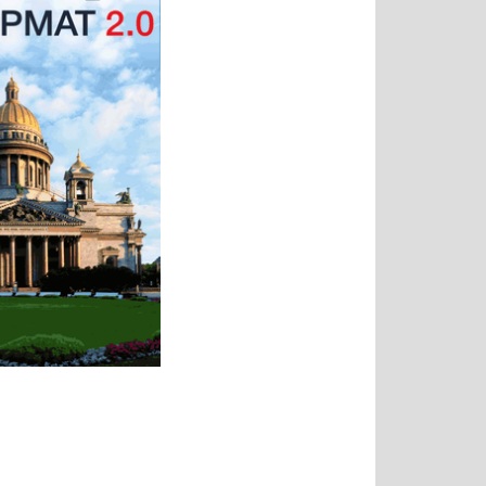
Татьяна
Тимур
Григорий
Олег