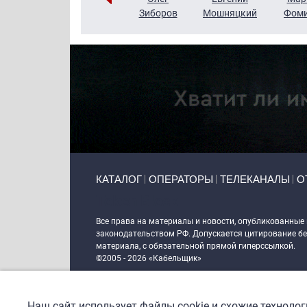
Чудутов
Кузин
Зиборов
Мошняцкий
Фом
Primary links
КАТАЛОГ
ОПЕРАТОРЫ
ТЕЛЕКАНАЛЫ
О
Token Block
Все права на материалы и новости, опубликованные
законодательством РФ. Допускается цитирование без
материала, с обязательной прямой гиперссылкой.
©2005 - 2026 «Кабельщик»
Политика сайта "Кабельщик" (интернет-адреса
www.c
пользователей сети интернет
Наш сайт использует файлы cookie и схожие техноло