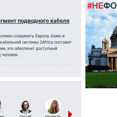
егмент подводного кабеля
должен соединить Европу, Азию и
кабельной системы 2Africa составит
нии, это обеспечит доступный
 человек.
ия
Сергей
Надежда
Мария
Алексей