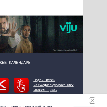
Воронова
Чудутов
Кузин
Зиборов
ЖЬЕ
КАЛЕНДАРЬ
Подпишитесь
на ежедневную рассылку
«Кабельщика»
льзовании данного сайта, вы