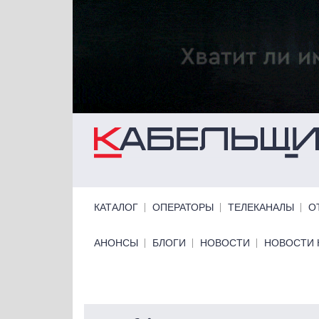
Перейти к основному содержанию
Primary links
КАТАЛОГ
ОПЕРАТОРЫ
ТЕЛЕКАНАЛЫ
О
Primary links bottom
АНОНСЫ
БЛОГИ
НОВОСТИ
НОВОСТИ 