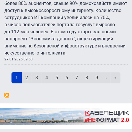
более 80% абонентов, свыше 90% домохозяйств имеют
доступ к высокоскоростному интернету. Количество
сотрудников ИТ-компаний увеличилось на 70%,
а число пользователей портала госуслуг выросло
до 112 млн человек. В этом году стартовал новый
нацпроект "Экономика данных", акцентирующий
внимание на безопасной инфраструктуре и внедрении
искусственного интеллекта.
27.01.2025 09:50
Нумерация страниц
Текущая страница
Page
Page
Page
Page
Page
Page
Page
Page
Следующая 
Последн
1
2
3
4
5
6
7
8
9
›
»