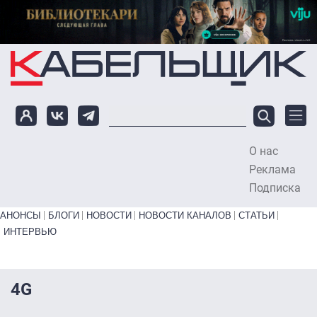
Перейти к основному содержанию
О нас
To
Реклама
Подписка
Primary links bottom
АНОНСЫ
БЛОГИ
НОВОСТИ
НОВОСТИ КАНАЛОВ
СТАТЬИ
ИНТЕРВЬЮ
4G