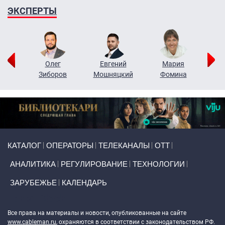
ЭКСПЕРТЫ
рий
Олег
Евгений
Мария
н
Зиборов
Мошняцкий
Фомина
Primary links
КАТАЛОГ
ОПЕРАТОРЫ
ТЕЛЕКАНАЛЫ
ОТТ
АНАЛИТИКА
РЕГУЛИРОВАНИЕ
ТЕХНОЛОГИИ
ЗАРУБЕЖЬЕ
КАЛЕНДАРЬ
Token Block
Все права на материалы и новости, опубликованные на сайте
www.cableman.ru
, охраняются в соответствии с законодательством РФ.