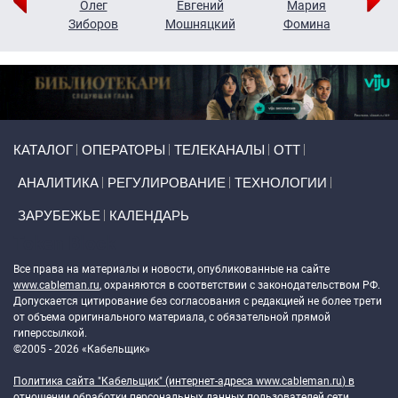
рий
Олег
Евгений
Мария
н
Зиборов
Мошняцкий
Фомина
Primary links
КАТАЛОГ
ОПЕРАТОРЫ
ТЕЛЕКАНАЛЫ
ОТТ
АНАЛИТИКА
РЕГУЛИРОВАНИЕ
ТЕХНОЛОГИИ
ЗАРУБЕЖЬЕ
КАЛЕНДАРЬ
Token Block
Все права на материалы и новости, опубликованные на сайте
www.cableman.ru
, охраняются в соответствии с законодательством РФ.
Допускается цитирование без согласования с редакцией не более трети
от объема оригинального материала, с обязательной прямой
гиперссылкой.
©2005 - 2026 «Кабельщик»
Политика сайта "Кабельщик" (интернет-адреса
www.cableman.ru
) в
отношении обработки персональных данных пользователей сети