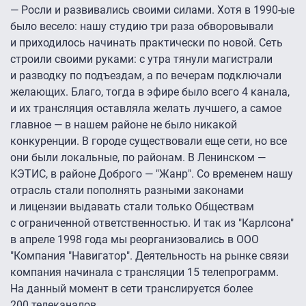
— Росли и развивались своими силами. Хотя в 1990-ые
было весело: нашу студию три раза обворовывали
и приходилось начинать практически по новой. Сеть
строили своими руками: с утра тянули магистрали
и разводку по подъездам, а по вечерам подключали
желающих. Благо, тогда в эфире было всего 4 канала,
и их трансляция оставляла желать лучшего, а самое
главное — в нашем районе не было никакой
конкуренции. В городе существовали еще сети, но все
они были локальные, по районам. В Ленинском —
КЭТИС, в районе Доброго — "Жанр". Со временем нашу
отрасль стали пополнять разными законами
и лицензии выдавать стали только Обществам
с ограниченной ответственностью. И так из "Карлсона"
в апреле 1998 года мы реорганизовались в ООО
"Компания "Навигатор". Деятельность на рынке связи
компания начинала с трансляции 15 телепрограмм.
На данный момент в сети транслируется более
200 телеканалов.