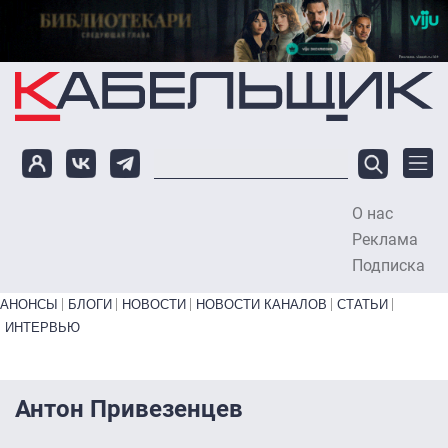
Перейти к основному содержанию
О нас
To
Реклама
Подписка
Primary links bottom
АНОНСЫ
БЛОГИ
НОВОСТИ
НОВОСТИ КАНАЛОВ
СТАТЬИ
ИНТЕРВЬЮ
Антон Привезенцев