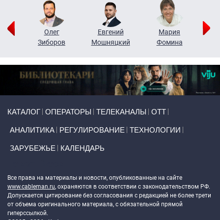
рий
Олег
Евгений
Мария
н
Зиборов
Мошняцкий
Фомина
Primary links
КАТАЛОГ
ОПЕРАТОРЫ
ТЕЛЕКАНАЛЫ
ОТТ
АНАЛИТИКА
РЕГУЛИРОВАНИЕ
ТЕХНОЛОГИИ
ЗАРУБЕЖЬЕ
КАЛЕНДАРЬ
Token Block
Все права на материалы и новости, опубликованные на сайте
www.cableman.ru
, охраняются в соответствии с законодательством РФ.
Допускается цитирование без согласования с редакцией не более трети
от объема оригинального материала, с обязательной прямой
гиперссылкой.