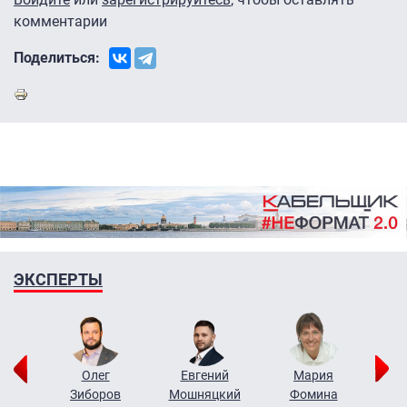
комментарии
Поделиться:
ЭКСПЕРТЫ
рий
Олег
Евгений
Мария
н
Зиборов
Мошняцкий
Фомина