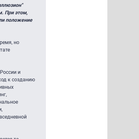
иллюзион"
. При этом,
ели положение
ремя, но
тате
 России и
ход к созданию
тивных
нг,
нальное
,
овседневной