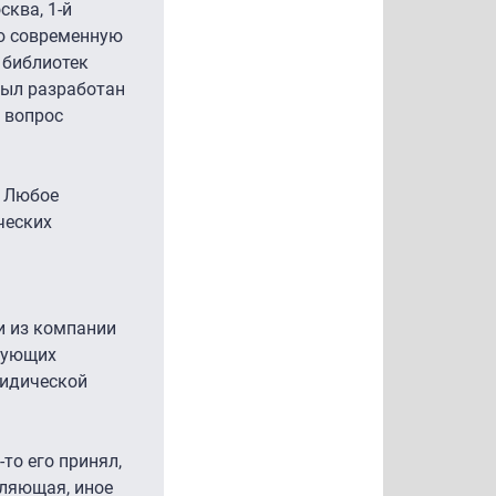
ква, 1-й
ую современную
 библиотек
был разработан
 вопрос
. Любое
ческих
и из компании
ирующих
ридической
то его принял,
вляющая, иное