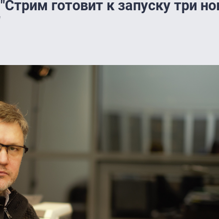
"Стрим готовит к запуску три н
"