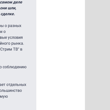
 самом деле
они шли,
 сделке.
ры о разных
м о
овые условия
йного рынка.
Стрим ТВ" в
по соблюдению
ает отдельных
Большинство
емую