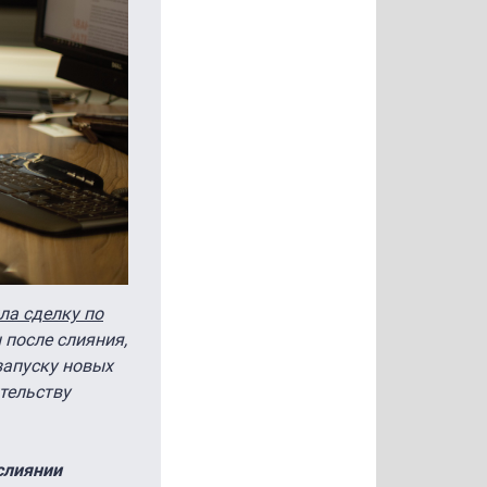
ла сделку по
 после слияния,
запуску новых
тельству
слиянии