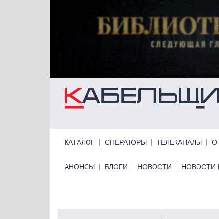
Перейти к основному содержанию
Primary links
КАТАЛОГ
ОПЕРАТОРЫ
ТЕЛЕКАНАЛЫ
О
Primary links bottom
АНОНСЫ
БЛОГИ
НОВОСТИ
НОВОСТИ 