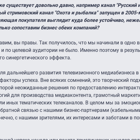
нке существует довольно давно, например канал "Русский 
ый стримовский канал "Охота и рыбалка" запущен в 2005-м
ляющая покупателя выглядит куда более устойчиво, неж
олько сопоставим бизнес обеих компаний?
вим, вы правы. Так получилось, что мы начинали в одно в
 и по целевой аудитории не было. Именно поэтому в резуль
о синергетического эффекта.
для дальнейшего развития телевизионного медиабизнеса в
 факторы успеха. Вне всяких сомнений, это творческий под
и порой неожиданные решения по предоставлению интерак
огий для производства медиаконтента, грамотный маркети
ли иных тематических телеканалов. В целом мы за эмоцио
обратной связью с нашими бизнес-партнерами (кабельными
нечно, с нашими зрителями, их интересами и заботами в п