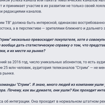
енкой успеха канала или пакета тематических каналов явл
т и принимает участие в их развитии не только своей лоял
ми редакциями каналов.
рим ТВ" должна быть интересной, одинаково востребованн
стока, а в перспективе — зрителями ближнего и дальнего 
трим" несколько превосходит покупателя, хотя о совокуп
 вообще дать статистическую справку о том, что предста
ки, и их месте на рынке?
ий за 2016 год, число уникальных абонентов, то есть ауд
ее 25 млн человек, аудитория телеканалов "Стрим" — не мен
а рынке.
команды "Стрим". Я знаю, много людей из компании ушли 
ра. Почему, как вы думаете, они ушли? Как проходит инт
оса об интеграции. Она проходит в нормальном штатном ре