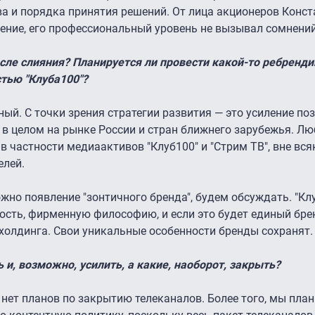
а и порядка принятия решений. От лица акционеров Конст
ение, его профессиональный уровень не вызывал сомнений
сле слияния? Планируется ли провести какой-то ребренди
тью "Клуба100"?
ный. С точки зрения стратегии развития — это усиление по
 в целом на рынке России и стран ближнего зарубежья. Лю
в частности медиаактивов "Клуб100" и "Стрим ТВ", вне вся
елей.
жно появление "зонтичного бренда", будем обсуждать. "Кл
сть, фирменную философию, и если это будет единый брен
холдинга. Свои уникальные особенности бренды сохранят.
 и, возможно, усилить, а какие, наоборот, закрыть?
 нет планов по закрытию телеканалов. Более того, мы пла