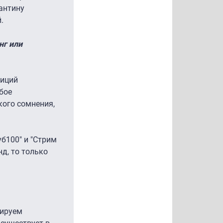
антину
.
нг или
зиций
бое
кого сомнения,
уб100" и "Стрим
д, то только
нируем