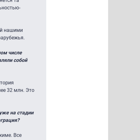
яется та
ьностью-
ой нашими
зарубежья.
ном числе
вляли собой
итория
ее 32 млн. Это
уже на стадии
еграция?
жиме. Все