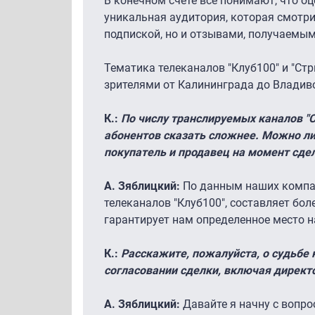
В конечном счете все понимают, что оц
уникальная аудитория, которая смотри
подпиской, но и отзывами, получаемы
Тематика телеканалов "Клуб100" и "Ст
зрителями от Калининграда до Владиво
К.:
По числу транслируемых каналов "С
абонентов сказать сложнее. Можно ли
покупатель и продавец на момент сдел
А. Зяблицкий:
По данным наших компан
телеканалов "Клуб100", составляет бол
гарантирует нам определенное место н
К.:
Расскажите, пожалуйста, о судьбе 
согласовании сделки, включая директо
А. Зяблицкий:
Давайте я начну с вопр