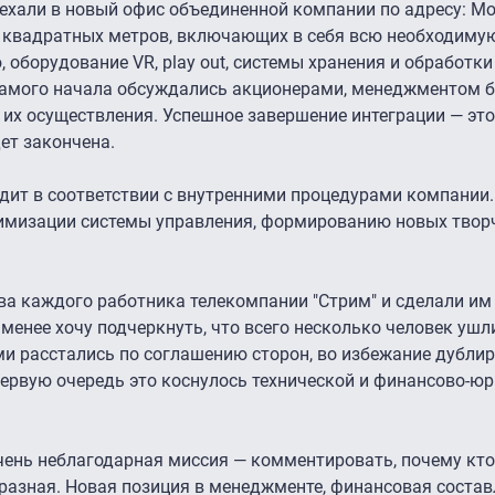
ехали в новый офис объединенной компании по адресу: Мос
00 квадратных метров, включающих в себя всю необходим
 оборудование VR, play out, системы хранения и обработки
с самого начала обсуждались акционерами, менеджментом 
их осуществления. Успешное завершение интеграции — это
дет закончена.
дит в соответствии с внутренними процедурами компании
имизации системы управления, формированию новых твор
а каждого работника телекомпании "Стрим" и сделали им
менее хочу подчеркнуть, что всего несколько человек ушл
ми расстались по соглашению сторон, во избежание дубл
первую очередь это коснулось технической и финансово-ю
чень неблагодарная миссия — комментировать, почему кто-
 разная. Новая позиция в менеджменте, финансовая соста