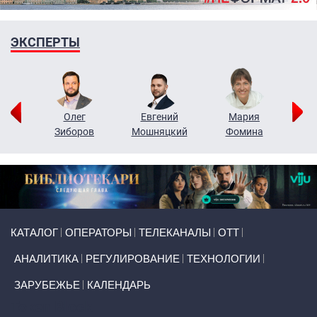
ЭКСПЕРТЫ
рий
Олег
Евгений
Мария
н
Зиборов
Мошняцкий
Фомина
Primary links
КАТАЛОГ
ОПЕРАТОРЫ
ТЕЛЕКАНАЛЫ
ОТТ
АНАЛИТИКА
РЕГУЛИРОВАНИЕ
ТЕХНОЛОГИИ
ЗАРУБЕЖЬЕ
КАЛЕНДАРЬ
Token Block