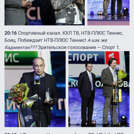
20:16
Спортивный канал. КХЛ ТВ, НТВ-ПЛЮС Теннис,
Боец. Побеждает НТВ-ПЛЮС Теннис!
А как же
бадминтон???
Зрительское голосование — Спорт 1.