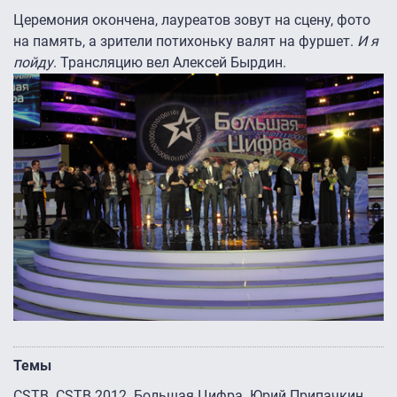
Церемония окончена, лауреатов зовут на сцену, фото
на память, а зрители потихоньку валят на фуршет.
И я
пойду
. Трансляцию вел Алексей Бырдин.
Темы
CSTB
CSTB 2012
Большая Цифра
Юрий Припачкин