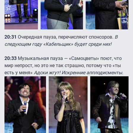
20:31
Очередная пауза, перечисляют спонсоров.
В
следующем году «Кабельщик» будет среди них!
20:33
Музыкальная пауза — «Самоцветы» поют, что
мир непрост, но это не так страшно, потому что «ты
есть у меня»
Адски жгут! Искренние апплодисменты.