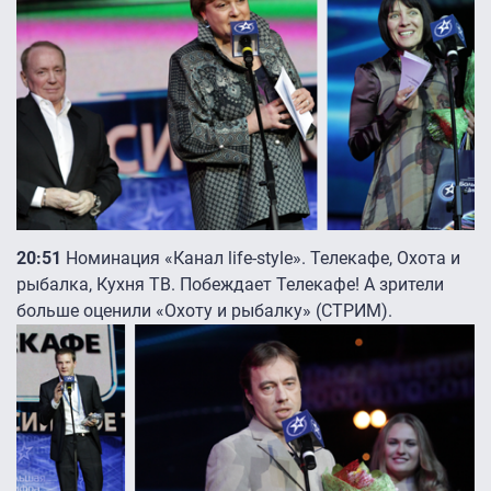
20:51
Номинация «Канал life-style». Телекафе, Охота и
рыбалка, Кухня ТВ. Побеждает Телекафе! А зрители
больше оценили «Охоту и рыбалку» (СТРИМ).