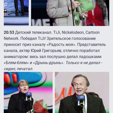
20:53
Детский телеканал. TiJi, Nickelodeon, Cartoon
Network. Победил TiJi! Зрительское голосование
приносит приз каналу «Радость моя». Представитель
канала, актер Юрий Григорьев, отлично поработал
аниматором: весь зал послушно делал ладошками
«Блям-блям» и «Дрынь-дрынь».
Только я не делал -
сидел, печатал
.