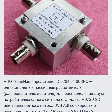
НПО "УралНаш" представил
D-0204-01-00BNC —
одноканальный пассивный разветвитель
(распределитель, делитель) для распределения двум
потребителям одного сигнала стандарта HD/SD-SDI
или транспортного потока DVB-ASI со скоростью
передачи данных от 270 Мбит/с до 2,970 Гбит/с.