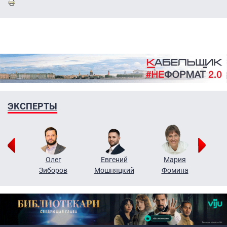
ЭКСПЕРТЫ
рий
Олег
Евгений
Мария
н
Зиборов
Мошняцкий
Фомина