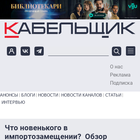
Перейти к основному содержанию
О нас
To
Реклама
Подписка
Primary links bottom
АНОНСЫ
БЛОГИ
НОВОСТИ
НОВОСТИ КАНАЛОВ
СТАТЬИ
ИНТЕРВЬЮ
Что новенького в
импортозамещении? Обзор