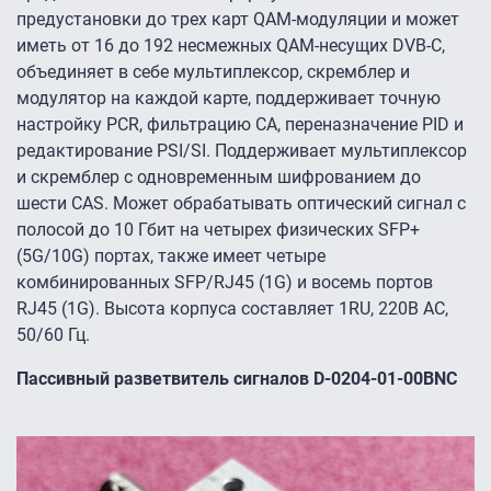
предустановки до трех карт QAM-модуляции и может
иметь от 16 до 192 несмежных QAM-несущих DVB-C,
объединяет в себе мультиплексор, скремблер и
модулятор на каждой карте, поддерживает точную
настройку PCR, фильтрацию CA, переназначение PID и
редактирование PSI/SI. Поддерживает мультиплексор
и скремблер с одновременным шифрованием до
шести CAS. Может обрабатывать оптический сигнал с
полосой до 10 Гбит на четырех физических SFP+
(5G/10G) портах, также имеет четыре
комбинированных SFP/RJ45 (1G) и восемь портов
RJ45 (1G). Высота корпуса составляет 1RU, 220В АС,
50/60 Гц.
Пассивный разветвитель сигналов D-0204-01-00BNC