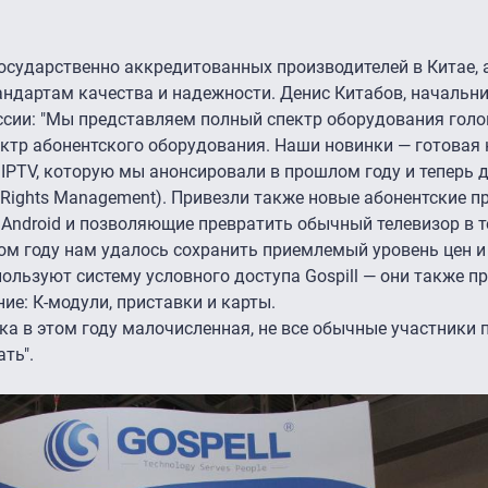
осударственно аккредитованных производителей в Китае, а
андартам качества и надежности. Денис Китабов, начальни
оссии: "Мы представляем полный спектр оборудования гол
ктр абонентского оборудования. Наши новинки — готовая 
IPTV, которую мы анонсировали в прошлом году и теперь 
l Rights Management). Привезли также новые абонентские п
Android и позволяющие превратить обычный телевизор в т
лом году нам удалось сохранить приемлемый уровень цен 
пользуют систему условного доступа Gospill — они также 
ие: К-модули, приставки и карты.
ка в этом году малочисленная, не все обычные участники п
ть".