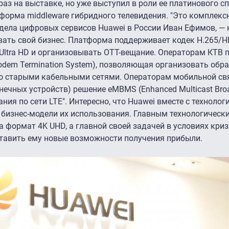
раз на выставке, но уже выступил в роли ее платинового с
форма middleware гибридного телевидения. "Это комплекс
дела цифровых сервисов Huawei в России Иван Ефимов, — 
вать свой бизнес. Платформа поддерживает кодек H.265/H
Ultra HD и организовывать ОТТ-вещание. Операторам КТВ 
Modem Termination System), позволяющая организовать обр
со старыми кабельными сетями. Операторам мобильной св
нечных устройств) решение eMBMS (Еnhanced Multicast Bro
ния по сети LTE". Интересно, что Huawei вместе с техноло
 бизнес-модели их использования. Главным технологическ
а формат 4K UHD, а главной своей задачей в условиях кри
ставить ему новые возможности получения прибыли.