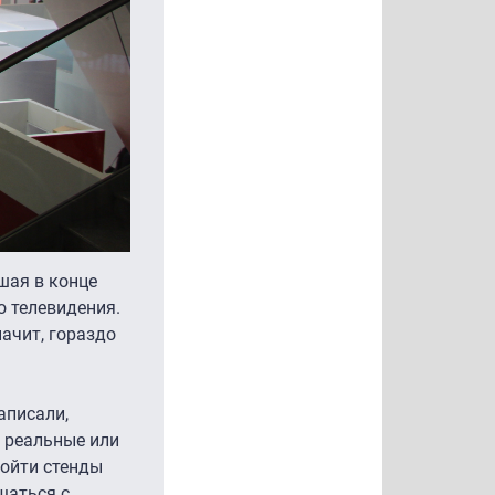
дшая в конце
о телевидения.
начит, гораздо
аписали,
и реальные или
бойти стенды
щаться с