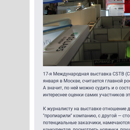
17-я Международная выставка CSTB (Cabl
января в Москве, считается главной р
А значит, по ней можно судить и о сос
интереснее оценки самих участников э
К журналисту на выставке отношение дв
"пропиарили" компанию, с другой — сто
потенциальные заказчики, намечаются 
конкурентов, посмотреть новинки, поу