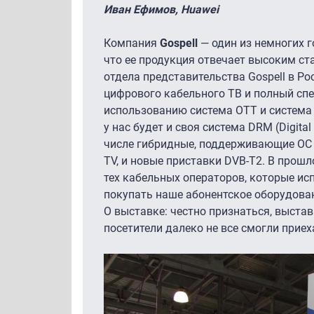
Иван Ефимов, Huawei
Компания
Gospell
— один из немногих г
что ее продукция отвечает высоким ст
отдела представительства Gospell в Р
цифрового кабельного ТВ и полный спе
использованию система ОТТ и система 
у нас будет и своя система DRM (Digita
числе гибридные, поддерживающие ОС 
TV, и новые приставки DVB-T2. В прош
тех кабельных операторов, которые ис
покупать наше абонентское оборудован
О выставке: честно признаться, выстав
посетители далеко не все смогли приеха