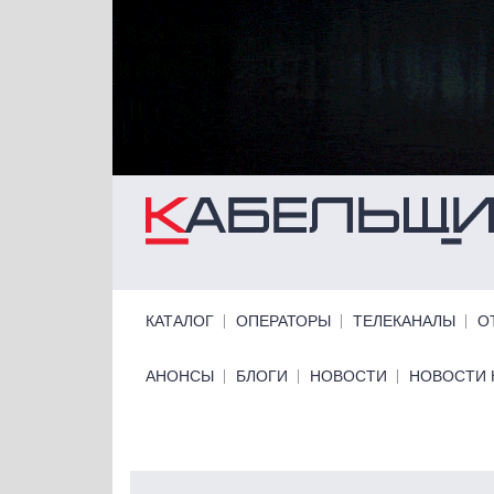
Перейти к основному содержанию
Primary links
КАТАЛОГ
ОПЕРАТОРЫ
ТЕЛЕКАНАЛЫ
О
Primary links bottom
АНОНСЫ
БЛОГИ
НОВОСТИ
НОВОСТИ 