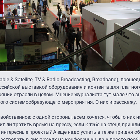
e & Satellite, TV & Radio Broadcasting, Broadband), проше
оссийской выставкой оборудования и контента для платног
тоянии отрасли в целом. Мнение журналиста тут мало что з
того системообразующего мероприятия. О них и расскажу.
ойственное: с одной стороны, всем хочется, чтобы о них н
ит ли тратить время на прессу, если к тебе на стенд пришл
интересные проекты? А еще надо успеть в те же три дня о
частвовать в дискуссиях на конференции, да и просто пооб