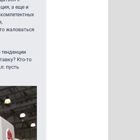
ция, а еще и
ь компетентных
,
что жаловаться
е тенденции
тавку? Кто-то
л: пусть