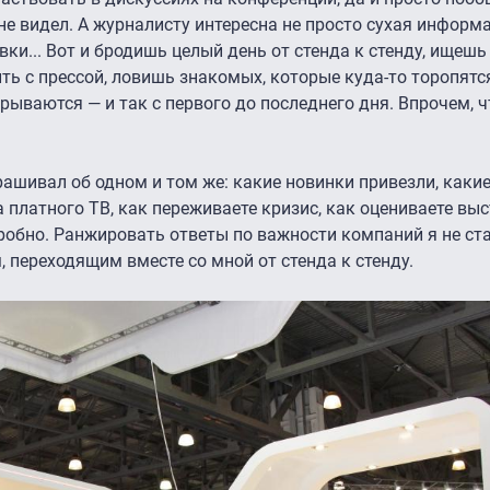
е видел. А журналисту интересна не просто сухая информа
вки... Вот и бродишь целый день от стенда к стенду, ищеш
ть с прессой, ловишь знакомых, которые куда-то торопятся
рываются — и так с первого до последнего дня. Впрочем, 
прашивал об одном и том же: какие новинки привезли, каки
а платного ТВ, как переживаете кризис, как оцениваете выс
робно. Ранжировать ответы по важности компаний я не ста
, переходящим вместе со мной от стенда к стенду.