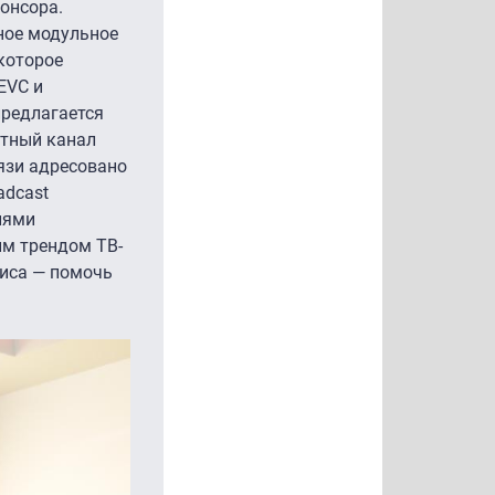
понсора.
ное модульное
которое
EVC и
предлагается
атный канал
язи адресовано
adcast
гиями
им трендом ТВ-
зиса — помочь