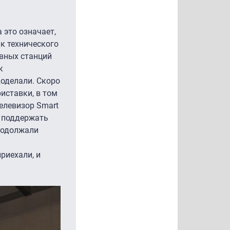
 это означает,
к технического
овных станций
к
доделали. Скоро
риставки, в том
елевизор Smart
и поддержать
продолжали
риехали, и