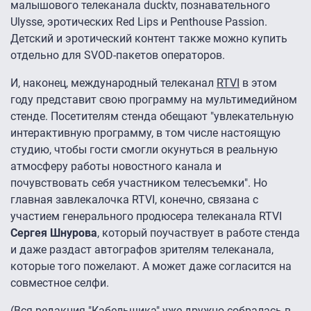
малышового телеканала ducktv, познавательного
Ulysse, эротических Red Lips и Penthouse Passion.
Детский и эротический контент также можно купить
отдельно для SVOD-пакетов операторов.
И, наконец, международный телеканал
RTVI
в этом
году представит свою программу на мультимедийном
стенде. Посетителям стенда обещают "увлекательную
интерактивную программу, в том числе настоящую
студию, чтобы гости смогли окунуться в реальную
атмосферу работы новостного канала и
почувствовать себя участником телесъемки". Но
главная завлекалочка RTVI, конечно, связана с
участием генерального продюсера телеканала RTVI
Сергея Шнурова
, который поучаствует в работе стенда
и даже раздаст автографов зрителям телеканала,
которые того пожелают. А может даже согласится на
совместное селфи.
(Вся редакция "Кабельщика" уже дружно собралась в