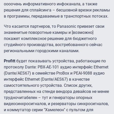
оооочень информативного инфоканала, а также
решения для сплайсинга – бесшовной врезки рекламы
в программы, передаваемые в транспортных потоках.
Что касается партнеров, то Panasonic привезет свои
знаменитые поворотные камеры и [возможно]
покажет комплексное решение для бюджетного
студийного производства, востребованного сейчас
региональными городскими каналами.
Profitt
будет показывать устройства, работающие по
протоколу Dante: PBX-AE-101 аудио интерфейс Ethernet
(Dante/AES67) в семействе ProBox и PEAI-9088 аудио
интерфейс Ethernet (Dante/AES67) в качестве
самостоятельного устройства. Список других,
представленных на стенде вендора девайсов не менее
трудночитабелен – тут и генераторы опорных
видеосинхросигналов, и резерваторы синхросигналов,
и коммутатор серии "Хамелеон" с пультом для