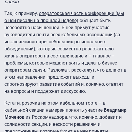
вовсю.
Так, к примеру,
операторская часть конференции (мы
о ней писали на прошлой неделе)
обещает быть
невероятно насыщенной. В ней примут участие
руководители почти всех кабельных ассоциаций (за
исключением пары небольших региональных
объединений), которые совместно разложат всю
жизнь оператора на составляющие и – главное –
проблемы, которые мешают жить и делать бизнес
операторам связи. Разложат, расскажут, что делают в
этом направлении, предложат выходы и
спрогнозируют развитие событий и, конечно, ответят
на вопросы и поддержат дискуссию.
Кстати, розочка на этом кабельном торте – в
кабельной секции намерен принять участие
Владимир
Моченов
из Роскомнадзора, что, конечно, добавит и
солидности секции, и вескости решениям и
предложениям, которые будут на ней приняты.