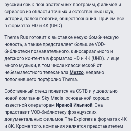
русский язык познавательных программ, фильмов и
сериалов из области точных и естественных наук,
истории, палеонтологии, обществознания. Причем все
в форматах HD и 4K (UHD).
Thema Rus готовит к выставке некую бомбическую
новость, а также представляет большие VOD-
библиотеки познавательного, киносериального и
детского контента в форматах HD и 4K (UHD). И еще
много музыки, в том числе классической от
небезызвестного телеканала
Mezzo
, недавно
пополнившего портфолио Thema.
Собственный стенд появится на CSTB и у довольно
новой компании Sky Media, основанной хорошо
известной операторам
Ириной Ильиной
, Она
представит VOD-библиотеку французских
документальных фильмов The Explorers в форматах 4К
и 8К. Кроме того, компания является представителем