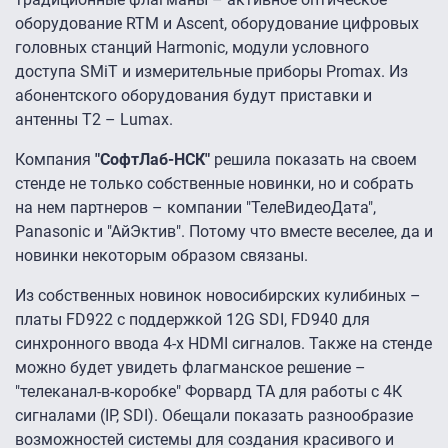
оборудование RTM и Ascent, оборудование цифровых
головных станций Harmonic, модули условного
доступа SMiT и измерительные приборы Promax. Из
абонентского оборудования будут приставки и
антенны Т2 – Lumax.
Компания
"СофтЛаб-НСК"
решила показать на своем
стенде не только собственные новинки, но и собрать
на нем партнеров – компании "ТелеВидеоДата",
Panasonic и "АйЭктив". Потому что вместе веселее, да и
новинки некоторым образом связаны.
Из собственных новинок новосибирских кулибиных –
платы FD922 с поддержкой 12G SDI, FD940 для
синхронного ввода 4-х HDMI сигналов. Также на стенде
можно будет увидеть флагманское решение –
"телеканал-в-коробке" Форвард ТА для работы с 4К
сигналами (IP, SDI). Обещали показать разнообразие
возможностей системы для создания красивого и