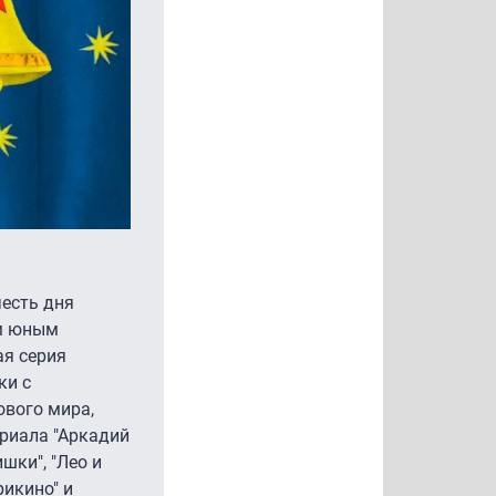
честь дня
ом юным
ая серия
ки с
ового мира,
риала "Аркадий
шки", "Лео и
рикино" и