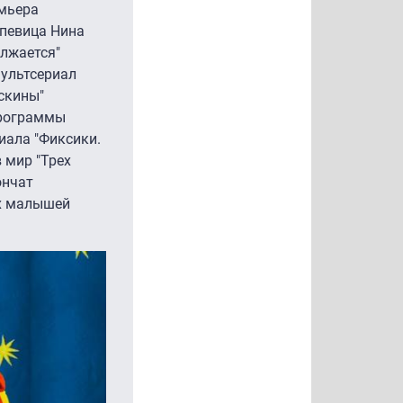
емьера
 певица Нина
олжается"
ультсериал
оскины"
программы
иала "Фиксики.
 мир "Трех
ончат
ых малышей