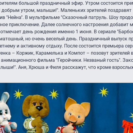
рителям большой праздничный эфир. Утром состоится пр
С добрым утром, малыши!". Маленьких зрителей поздравят
в "Нейна". В мультфильме "Сказочный патруль. Шоу прод
ое приключение. Далее солнечного настроения добавит м
й отмечает день рождения именно 1 июня. В сериале "Барб
уматошный, но очень веселый день. Праздничный выпуск 
летнему и активному отдыху. После состоится премьера сер
енка – Коржик, Карамелька и Компот – позовут зрителей в
у анимационного фильма "Геройчики. Незваный гость". Зак
алыши!". Аня, Хрюша и Филя расскажут, что кроме взросл