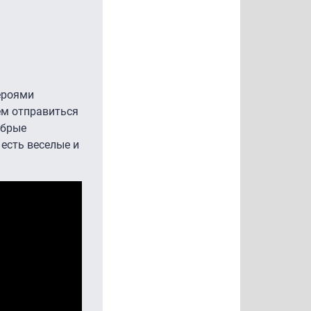
ероями
ем отправиться
обрые
 есть веселые и