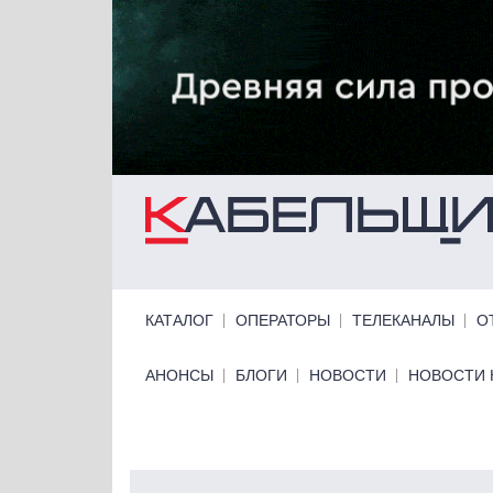
Перейти к основному содержанию
Primary links
КАТАЛОГ
ОПЕРАТОРЫ
ТЕЛЕКАНАЛЫ
О
Primary links bottom
АНОНСЫ
БЛОГИ
НОВОСТИ
НОВОСТИ 