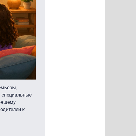
емьеры,
и специальные
тоящему
одителей к