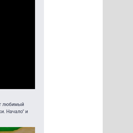
ят любимый
и. Начало" и