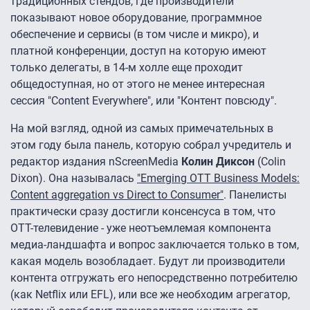
традиционных стендов, где производители
показывают новое оборудование, программное
обеспечение и сервисы (в том числе и микро), и
платной конференции, доступ на которую имеют
только делегаты, в 14-м холле еще проходит
общедоступная, но от этого не менее интересная
сессия "Content Everywhere", или "Контент повсюду".
На мой взгляд, одной из самых примечательных в
этом году была панель, которую собрал учредитель и
редактор издания nScreenMedia
Колин Диксон
(Colin
Dixon). Она называлась
"Emerging OTT Business Models:
Content aggregation vs Direct to Consumer"
. Панелисты
практически сразу достигли консенсуса в том, что
ОТТ-телевидение - уже неотъемлемая компонента
медиа-ландшафта и вопрос заключается только в том,
какая модель возобладает. Будут ли производители
контента отгружать его непосредственно потребителю
(как Netflix или EFL), или все же необходим агрегатор,