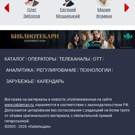
рий
Олег
Евгений
Мария
н
Зиборов
Мошняцкий
Фомина
Primary links
КАТАЛОГ
ОПЕРАТОРЫ
ТЕЛЕКАНАЛЫ
ОТТ
АНАЛИТИКА
РЕГУЛИРОВАНИЕ
ТЕХНОЛОГИИ
ЗАРУБЕЖЬЕ
КАЛЕНДАРЬ
Token Block
Все права на материалы и новости, опубликованные на сайте
www.cableman.ru
, охраняются в соответствии с законодательством РФ.
Допускается цитирование без согласования с редакцией не более трети
от объема оригинального материала, с обязательной прямой
гиперссылкой.
©2005 - 2026 «Кабельщик»