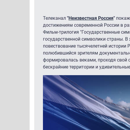
Телеканал
"
Неизвестная Россия
"
покаже
достижениям современной России в раз
Фильм-трилогия "Государственные симв
государственной символики страны. В
повествование тысячелетней истории Р
полюбившийся зрителям документальны
формировалась веками, проходя свой с
бескрайние территории и удивительные 