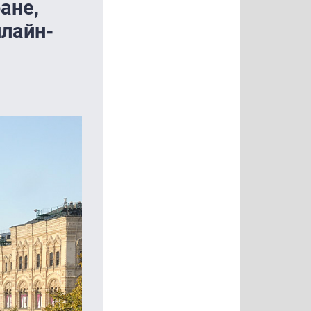
ане,
нлайн-