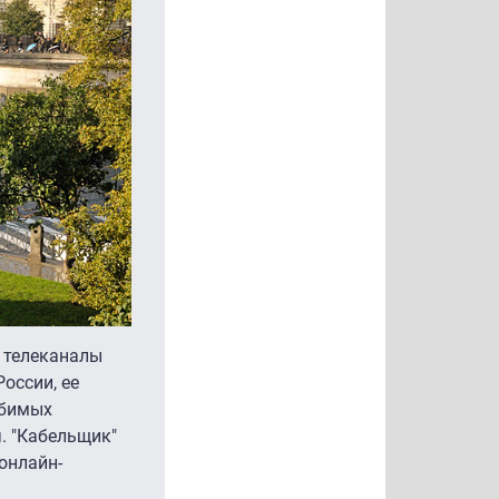
у телеканалы
оссии, ее
юбимых
. "Кабельщик"
онлайн-