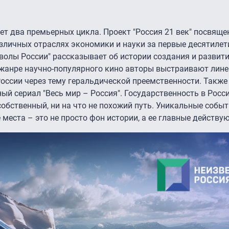
т два премьерных цикла. Проект "Россия 21 век" посвяще
личных отраслях экономики и науки за первые десятилети
олы России" рассказывает об истории создания и развит
 жанре научно-популярного кино авторы выстраивают лин
оссии через тему геральдической преемственности. Также
й сериал "Весь мир – Россия". Государственность в Росс
обственный, ни на что не похожий путь. Уникальные событ
места – это не просто фон истории, а ее главные действу