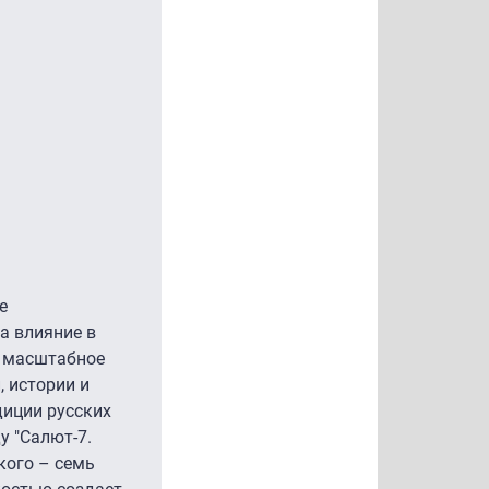
е
а влияние в
– масштабное
 истории и
диции русских
у "Салют-7.
кого – семь