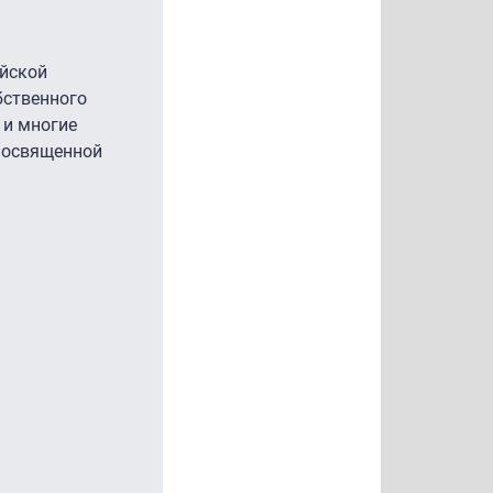
йской
бственного
 и многие
 посвященной