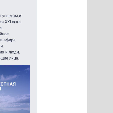
н успехам и
я XXI века.
ия
ейное
 в эфире
ии
ия и люди,
ющие лица.