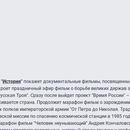
л
"
История
"
покажет документальные фильмы, посвященны
ткроет праздничный эфир фильм о борьбе великих держав з
усская Троя". Сразу после выйдет проект "Время России" 
кивается страна. Продолжит марафон фильм о зарождении,
 полков императорской армии "От Петра до Николая. Тра
еской миссии по спасению космической станции в 1985 год
 марафон фильм "Человек неунывающий" Андрея Кончаловс