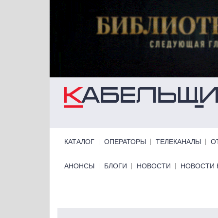
Перейти к основному содержанию
Primary links
КАТАЛОГ
ОПЕРАТОРЫ
ТЕЛЕКАНАЛЫ
О
Primary links bottom
АНОНСЫ
БЛОГИ
НОВОСТИ
НОВОСТИ 