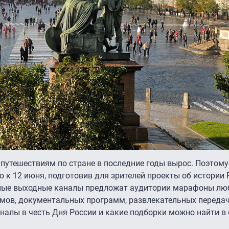
, путешествиям по стране в последние годы вырос. Поэтом
к 12 июня, подготовив для зрителей проекты об истории Р
евные выходные каналы предложат аудитории марафоны л
ов, документальных программ, развлекательных передач
налы в честь Дня России и какие подборки можно найти в 