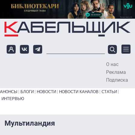
Перейти к основному содержанию
О нас
To
Реклама
Подписка
Primary links bottom
АНОНСЫ
БЛОГИ
НОВОСТИ
НОВОСТИ КАНАЛОВ
СТАТЬИ
ИНТЕРВЬЮ
Мультиландия