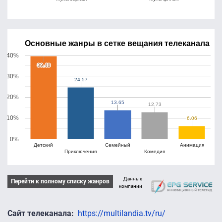
Основные жанры в сетке вещания телеканала
40%
39.48
39.48
30%
24.57
24.57
20%
13.65
13.65
12.73
12.73
10%
6.06
6.06
0%
Детский
Семейный
Анимация
Приключения
Комедия
Данные
Перейти к полному списку жанров
компании
Сайт телеканала
https://multilandia.tv/ru/