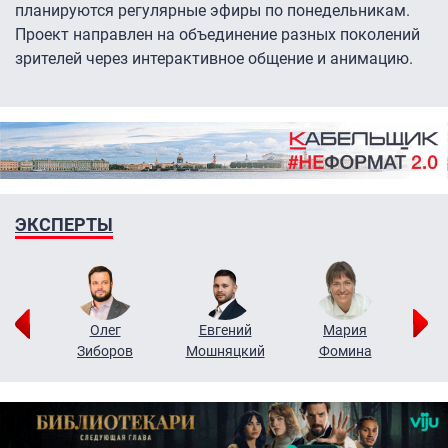
планируются регулярные эфиры по понедельникам.
Проект направлен на объединение разных поколений
зрителей через интерактивное общение и анимацию.
ЭКСПЕРТЫ
рий
Олег
Евгений
Мария
н
Зиборов
Мошняцкий
Фомина