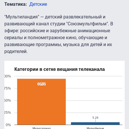
Тематика
Детские
"Мультиландия" — детский развлекательный и
развивающий канал студии "Союзмультфильм". В
эфире: российские и зарубежные анимационные
сериалы и полнометражное кино, обучающие и
развивающие программы, музыка для детей и их
родителей.
Категории в сетке вещания телеканала
100%
94.74
94.74
75%
50%
25%
5.26
5.26
0%
Мультсериал
Мультфильм