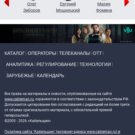
рий
Олег
Евгений
Мария
н
Зиборов
Мошняцкий
Фомина
Primary links
КАТАЛОГ
ОПЕРАТОРЫ
ТЕЛЕКАНАЛЫ
ОТТ
АНАЛИТИКА
РЕГУЛИРОВАНИЕ
ТЕХНОЛОГИИ
ЗАРУБЕЖЬЕ
КАЛЕНДАРЬ
Token Block
Все права на материалы и новости, опубликованные на сайте
www.cableman.ru
, охраняются в соответствии с законодательством РФ.
Допускается цитирование без согласования с редакцией не более трети
от объема оригинального материала, с обязательной прямой
гиперссылкой.
©2005 - 2026 «Кабельщик»
Политика сайта "Кабельщик" (интернет-адреса
www.cableman.ru
) в