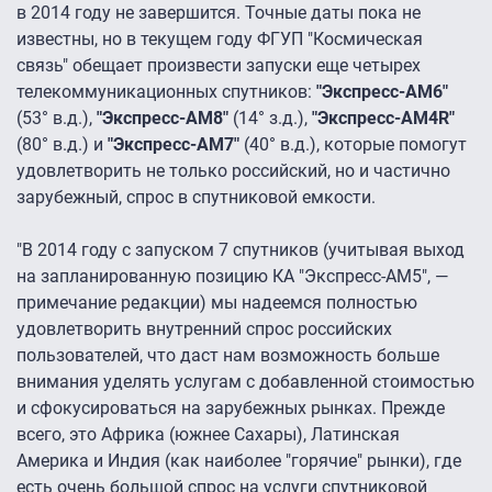
в 2014 году не завершится. Точные даты пока не
известны, но в текущем году ФГУП "Космическая
связь" обещает произвести запуски еще четырех
телекоммуникационных спутников:
"Экспресс-АМ6″
(53° в.д.),
"Экспресс-АМ8″
(14° з.д.),
"Экспресс-АМ4R"
(80° в.д.) и
"Экспресс-АМ7″
(40° в.д.), которые помогут
удовлетворить не только российский, но и частично
зарубежный, спрос в спутниковой емкости.
"В 2014 году с запуском 7 спутников (учитывая выход
на запланированную позицию КА "Экспресс-АМ5″, —
примечание редакции) мы надеемся полностью
удовлетворить внутренний спрос российских
пользователей, что даст нам возможность больше
внимания уделять услугам с добавленной стоимостью
и сфокусироваться на зарубежных рынках. Прежде
всего, это Африка (южнее Сахары), Латинская
Америка и Индия (как наиболее "горячие" рынки), где
есть очень большой спрос на услуги спутниковой