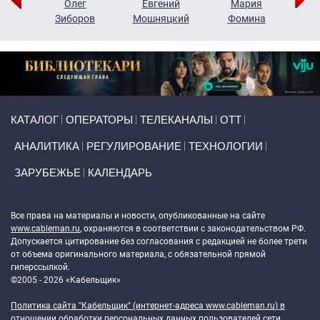
рий
Олег
Евгений
Мария
н
Зиборов
Мошняцкий
Фомина
Primary links
КАТАЛОГ
ОПЕРАТОРЫ
ТЕЛЕКАНАЛЫ
ОТТ
АНАЛИТИКА
РЕГУЛИРОВАНИЕ
ТЕХНОЛОГИИ
ЗАРУБЕЖЬЕ
КАЛЕНДАРЬ
Token Block
Все права на материалы и новости, опубликованные на сайте
www.cableman.ru
, охраняются в соответствии с законодательством РФ.
Допускается цитирование без согласования с редакцией не более трети
от объема оригинального материала, с обязательной прямой
гиперссылкой.
©2005 - 2026 «Кабельщик»
Политика сайта "Кабельщик" (интернет-адреса
www.cableman.ru
) в
отношении обработки персональных данных пользователей сети