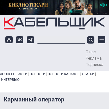
Перейти к основному содержанию
О нас
To
Реклама
Подписка
Primary links bottom
АНОНСЫ
БЛОГИ
НОВОСТИ
НОВОСТИ КАНАЛОВ
СТАТЬИ
ИНТЕРВЬЮ
Карманный оператор