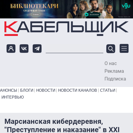
Перейти к основному содержанию
О нас
To
Реклама
Подписка
Primary links bottom
АНОНСЫ
БЛОГИ
НОВОСТИ
НОВОСТИ КАНАЛОВ
СТАТЬИ
ИНТЕРВЬЮ
Марсианская кибердеревня,
"Преступление и наказание" в XXI