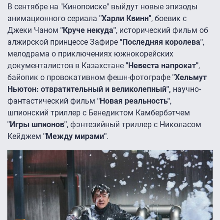
В сентябре на "Кинопоиске" выйдут новые эпизоды
анимационного сериала
"Харли Квинн"
, боевик с
Джеки Чаном
"Круче некуда"
, исторический фильм об
алжирской принцессе Зафире
"Последняя королева"
,
мелодрама о приключениях южнокорейских
документалистов в Казахстане
"Невеста напрокат"
,
байопик о провокативном фешн-фотографе
"Хельмут
Ньютон: отвратительный и великолепный",
научно-
фантастический фильм
"Новая реальность"
,
шпионский триллер с Бенедиктом Камбербэтчем
"Игры шпионов"
, фэнтезийный триллер с Николасом
Кейджем
"Между мирами"
.