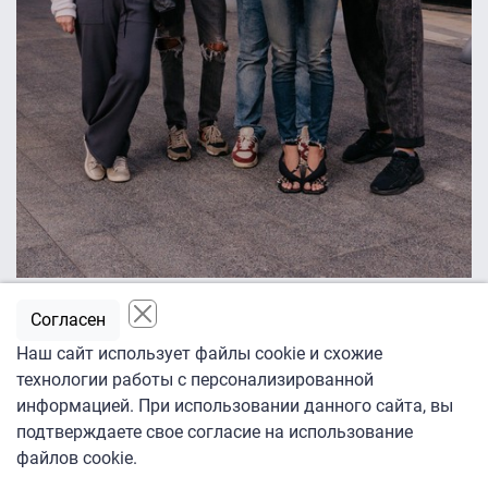
Согласен
Wink, more.tv
Наш сайт использует файлы cookie и схожие
Originals
технологии работы с персонализированной
Молодежная музыкальная драма "Плакса"
информацией. При использовании данного сайта, вы
рассказывает о девочке, переехавшей из Москвы в
подтверждаете свое согласие на использование
небольшой курортный городок и сменившей элитную
файлов cookie.
гимназию на Рублёвке на провинциальную школу.