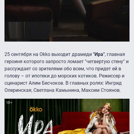
25 сентября на Okko выходит драмеди
"Ира"
, главная
героиня которого запросто ломает "четвертую стену" и
рассуждает со зрителями обо всем, что придет ей в
голову – от ипотеки до морских котиков. Режиссер и
сценарист Алим Бесчоков. В главных ролях: Ингрид
Олеринская, Светлана Камынина, Максим Стоянов.