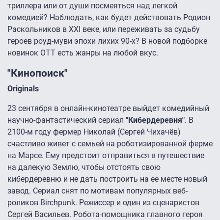
триллера или от души посмеяться над легкой
комедией? Наблюдать, как будет действовать Родион
Раскольников в XXI веке, или переживать за судьбу
героев роуд-муви эпохи лихих 90-х? В новой подборке
новинок ОТТ есть жанры на любой вкус.
"Кинопоиск"
Originals
23 сентября в онлайн-кинотеатре выйдет комедийный
научно-фантастический сериал
"Кибердеревня"
. В
2100-м году фермер Николай (Сергей Чихачёв)
счастливо живет с семьей на роботизированной ферме
на Марсе. Ему предстоит отправиться в путешествие
на далекую Землю, чтобы отстоять свою
кибердеревню и не дать построить на ее месте новый
завод. Сериал снят по мотивам популярных веб-
роликов Birchpunk. Режиссер и один из сценаристов
Сергей Васильев. Робота-помощника главного героя