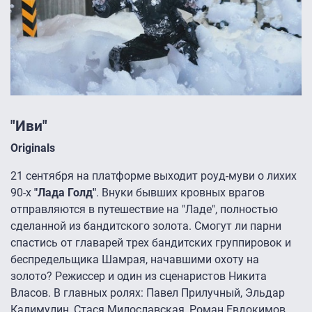
"Иви"
Originals
21 сентября на платформе выходит роуд-муви о лихих
90-х
"Лада Голд"
. Внуки бывших кровных врагов
отправляются в путешествие на "Ладе", полностью
сделанной из бандитского золота. Смогут ли парни
спастись от главарей трех бандитских группировок и
беспредельщика Шамрая, начавшими охоту на
золото? Режиссер и один из сценаристов Никита
Власов. В главных ролях: Павел Прилучный, Эльдар
Калимулин, Стася Милославская, Роман Евдокимов,