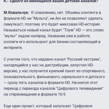
К.:
Одного из имеющихся ваших детских каналов?
М.Ковальчук:
К сожалению, нет. Объемы контента в
формате HD ни "Мульта", ни Ani не позволяют сделать
симулкаст, поэтому это будет миксовая HD-история.
Называться новый канал будет "Тлум" HD — это слово
"мульт" задом наперед. Название уже в работе,
коллеги его используют для бизнес-составляющей в
интернете.
С учетом того, что недавно канал "Русский экстрим",
находящийся у нас на дистрибуции, запустил HD-
версию, у нас получится крепкий пакет из спортивного,
познавательного, фильмового, сериального и детского
— сразу пять каналов в формате HD. Начнется этот
переход с перехода каналов "Цифрового телевидения"
на стереовещание в формате 16:9.
Еще один проект, который запускает "Цифровое