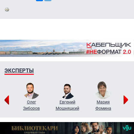
ЭКСПЕРТЫ
рий
Олег
Евгений
Мария
н
Зиборов
Мошняцкий
Фомина