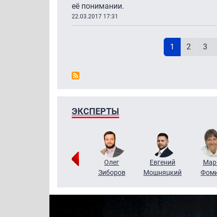
её понимании.
22.03.2017 17:31
Н
Текущая стр
Page
Pag
1
2
3
ЭКСПЕРТЫ
Тимур
Григорий
Олег
Евгений
Мар
Чудутов
Кузин
Зиборов
Мошняцкий
Фом