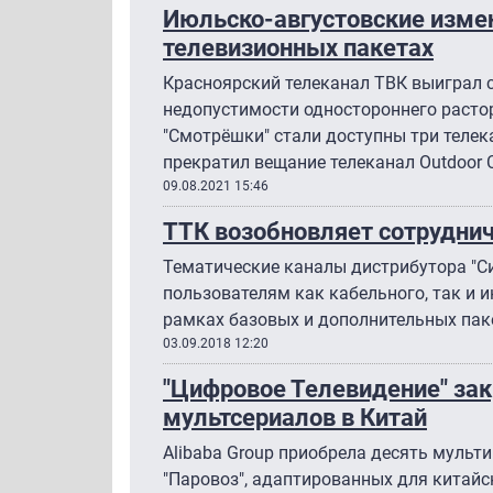
Июльско-августовские измен
телевизионных пакетах
Красноярский телеканал ТВК выиграл с
недопустимости одностороннего расто
"Смотрёшки" стали доступны три телека
прекратил вещание телеканал Outdoor C
09.08.2021 15:46
ТТК возобновляет сотруднич
Тематические каналы дистрибутора "С
пользователям как кабельного, так и 
рамках базовых и дополнительных паке
03.09.2018 12:20
"Цифровое Телевидение" за
мультсериалов в Китай
Alibaba Group приобрела десять мульт
"Паровоз", адаптированных для китай