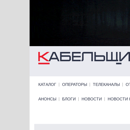
Перейти к основному содержанию
Primary links
КАТАЛОГ
ОПЕРАТОРЫ
ТЕЛЕКАНАЛЫ
О
Primary links bottom
АНОНСЫ
БЛОГИ
НОВОСТИ
НОВОСТИ 