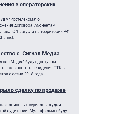
ения в операторских
уд у "Ростелекома" о
ржения договора. Абонентам
нала. С 1 августа на территории РФ
hannel.
ество с "Сигнал Медиа"
игнал Медиа" будут доступны
интерактивного телевидения ТТК в
тов с осени 2018 года.
крыло сделку по продаже
ипликационных сериалов студии
ской аудитории. Мультфильмы будут