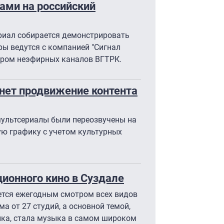
вами на российский
ериал собирается демонстрировать
оры ведутся с компанией "Сигнал
ором неэфирных каналов ВГТРК.
нет продвижение контента
мультсериалы были переозвучены на
ую графику с учетом культурных
ционного кино в Суздале
ется ежегодным смотром всех видов
а от 27 студий, а основной темой,
ка, стала музыка в самом широком