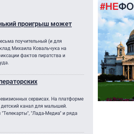
енький проигрыш может
есьма поучительный (и для
оклад Михаила Ковальчука на
фиксации фактов пиратства и
уда.
ператорских
левизионных сервисах. На платформе
 детский канал для малышей.
"Телекарты", "Лада-Медиа" и ряда