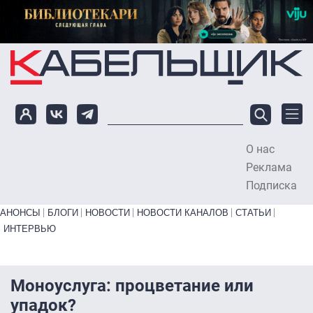
Перейти к основному содержанию
О нас
To
Реклама
Подписка
Primary links bottom
АНОНСЫ
БЛОГИ
НОВОСТИ
НОВОСТИ КАНАЛОВ
СТАТЬИ
ИНТЕРВЬЮ
Моноуслуга: процветание или
упадок?