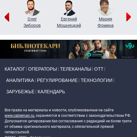
рий
Олег
Евгений
Мария
н
Зиборов
Мошняцкий
Фомина
Primary links
КАТАЛОГ
ОПЕРАТОРЫ
ТЕЛЕКАНАЛЫ
ОТТ
АНАЛИТИКА
РЕГУЛИРОВАНИЕ
ТЕХНОЛОГИИ
ЗАРУБЕЖЬЕ
КАЛЕНДАРЬ
Token Block
Все права на материалы и новости, опубликованные на сайте
www.cableman.ru
, охраняются в соответствии с законодательством РФ.
Допускается цитирование без согласования с редакцией не более трети
от объема оригинального материала, с обязательной прямой
гиперссылкой.