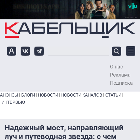
Перейти к основному содержанию
О нас
To
Реклама
Подписка
Primary links bottom
АНОНСЫ
БЛОГИ
НОВОСТИ
НОВОСТИ КАНАЛОВ
СТАТЬИ
ИНТЕРВЬЮ
Надежный мост, направляющий
луч и путеводная звезда: с чем