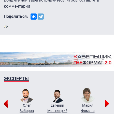
Войдите
или
зарегистрируйтесь
, чтобы оставлять
комментарии
Поделиться:
ЭКСПЕРТЫ
рий
Олег
Евгений
Мария
н
Зиборов
Мошняцкий
Фомина