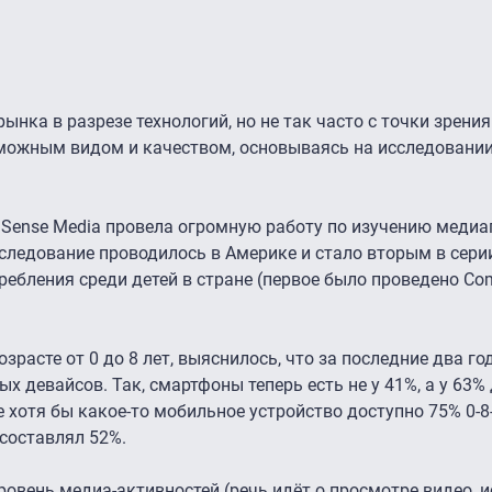
нка в разрезе технологий, но не так часто с точки зрения
можным видом и качеством, основываясь на исследовани
Sense Media провела огромную работу по изучению медиа
сследование проводилось в Америке и стало вторым в сер
ебления среди детей в стране (первое было проведено C
озрасте от 0 до 8 лет, выяснилось, что за последние два год
 девайсов. Так, смартфоны теперь есть не у 41%, а у 63% 
е хотя бы какое-то мобильное устройство доступно 75% 0-8-
 составлял 52%.
ровень медиа-активностей (речь идёт о просмотре видео, 