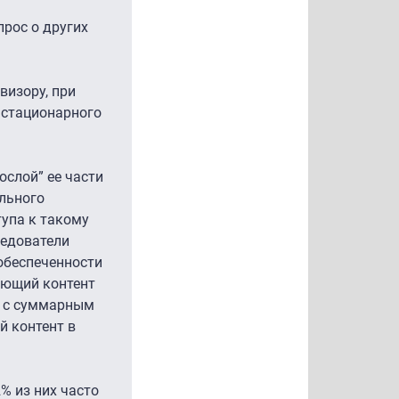
прос о других
визору, при
 стационарного
ослой” ее части
ельного
тупа к такому
ледователи
обеспеченности
чающий контент
и с суммарным
й контент в
% из них часто