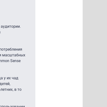
 аудитории.
и
потребления
ии масштабных
ommon Sense
а у их чад
детей,
летних, в то
использовании