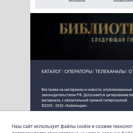
Primary links
КАТАЛОГ
ОПЕРАТОРЫ
ТЕЛЕКАНАЛЫ
О
Token Block
Все права на материалы и новости, опубликованные
законодательством РФ. Допускается цитирование без
материала, с обязательной прямой гиперссылкой.
©2005 - 2026 «Кабельщик»
Политика сайта "Кабельщик" (интернет-адреса
www.c
пользователей сети интернет
Наш сайт использует файлы cookie и схожие техноло
DrupalCoder — поддержка сайта c 2017 года