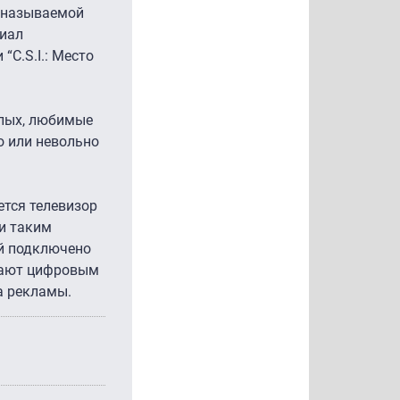
к называемой
риал
“C.S.I.: Место
слых, любимые
о или невольно
ется телевизор
 и таким
ей подключено
агают цифровым
ка рекламы.