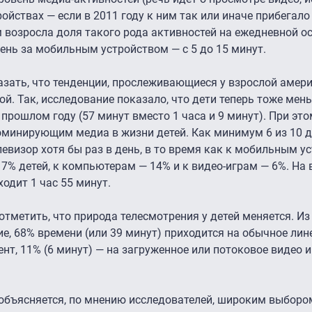
ройствах — если в 2011 году к ним так или иначе прибегало 
 возросла доля такого рода активностей на ежедневной ос
день за мобильным устройством — с 5 до 15 минут.
азать, что тенденции, прослеживающиеся у взрослой амер
ой. Так, исследование показало, что дети теперь тоже мен
 прошлом году (57 минут вместо 1 часа и 9 минут). При эт
оминирующим медиа в жизни детей. Как минимум 6 из 10 де
левизор хотя бы раз в день, в то время как к мобильным у
7% детей, к компьютерам — 14% и к видео-играм — 6%. На 
ходит 1 час 55 минут.
тметить, что природа телесмотрения у детей меняется. Из 
е, 68% времени (или 39 минут) приходится на обычное лин
ент, 11% (6 минут) — на загруженное или потоковое видео и
объясняется, по мнению исследователей, широким выборо