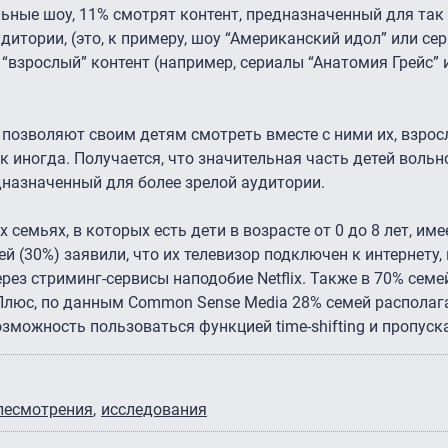
льные шоу, 11% смотрят контент, предназначенный для та
удитории, (это, к примеру, шоу “Американский идол” или се
“взрослый” контент (например, сериалы “Анатомия Грейс” и 
о позволяют своим детям смотреть вместе с ними их, взро
к иногда. Получается, что значительная часть детей вольн
дназначенный для более зрелой аудитории.
семьях, в которых есть дети в возрасте от 0 до 8 лет, име
лей (30%) заявили, что их телевизор подключен к интернету,
рез стриминг-сервисы наподобие Netflix. Также в 70% сем
. Плюс, по данным Common Sense Media 28% семей распол
возможность пользоваться функцией time-shifting и пропус
елесмотрения
исследования