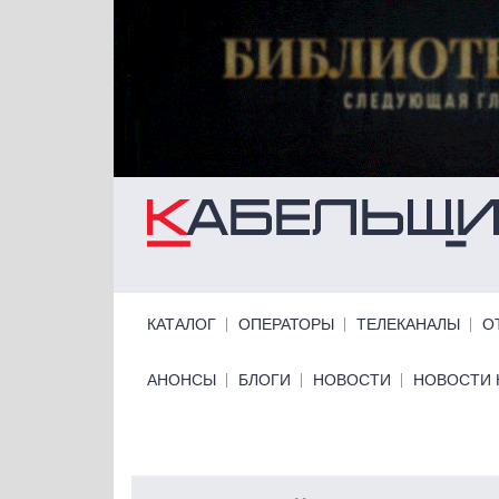
Перейти к основному содержанию
Primary links
КАТАЛОГ
ОПЕРАТОРЫ
ТЕЛЕКАНАЛЫ
О
Primary links bottom
АНОНСЫ
БЛОГИ
НОВОСТИ
НОВОСТИ 