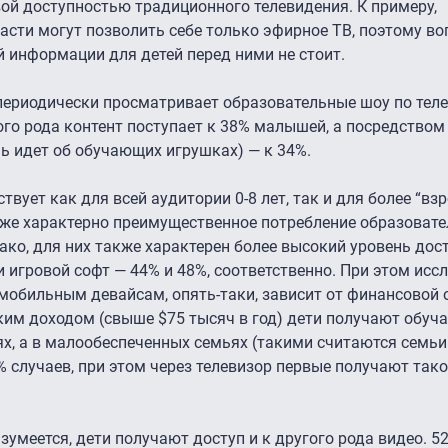
ой доступностью традиционного телевидения. К примеру,
сти могут позволить себе только эфирное ТВ, поэтому во
 информации для детей перед ними не стоит.
 периодически просматривает образовательные шоу по теле
го рода контент поступает к 38% малышей, а посредством
ь идет об обучающих игрушках) — к 34%.
твует как для всей аудитории 0-8 лет, так и для более “взр
 тоже характерно преимущественное потребление образоват
нако, для них также характерен более высокий уровень дос
 игровой софт — 44% и 48%, соответственно. При этом исс
мобильным девайсам, опять-таки, зависит от финансовой 
оким доходом (свыше $75 тысяч в год) дети получают обу
ях, а в малообеспеченных семьях (такими считаются семь
% случаев, при этом через телевизор первые получают тако
умеется, дети получают доступ и к другого рода видео. 52