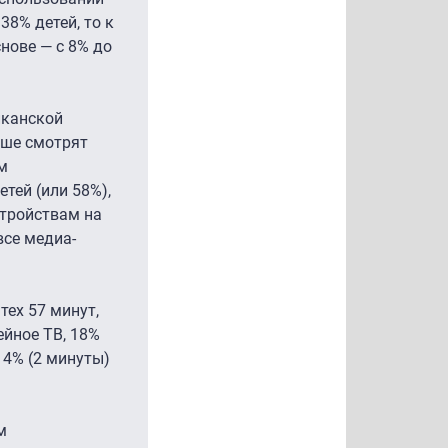
38% детей, то к
нове — с 8% до
иканской
ьше смотрят
ом
тей (или 58%),
стройствам на
все медиа-
тех 57 минут,
ейное ТВ, 18%
 4% (2 минуты)
м