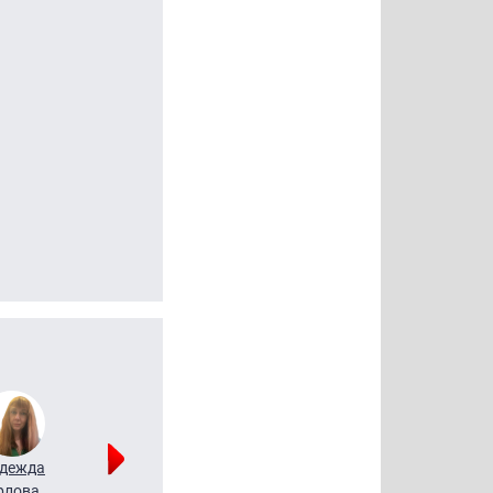
дежда
Мария
Алексей
рлова
Щербаль
Леонтьев