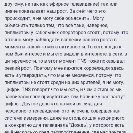
другому, не так как эфирное телевидение) так или
иначе показывает наш рост. За счёт чего это
происходит, я не могу себе объяснить . Могу
объяснить только тем, что всё таки, наверное,
пиплметры у кабельных операторов стоят , потому что
я точно могу наблюдать всплески нашего роста в
моменты какой-то мега активности. То есть когда к
нам был интерес и мы его видели в интернете, в сети, в
цитируемости, то в этот момент TNS тоже показывал
резкий рост. Поэтому мне кажется корреляция здесь
есть и утверждать, что мы не меряемся, потому что
пиплметры не стоят среди наших зрителей, я не могу.
Цифры TNS говорят что мы есть, и чем активнее мы
развиваем своё присутствие, тем больше у нас растут
цифры. Другое дело что на мой взгляд, для
неэфирного телевидения это не очень совершенная
система измерения, даже не столько для неэфирного,
а конкретно для телеканала "Дождь", у которого есть
ещё несколько сред распространения, где нас зрители