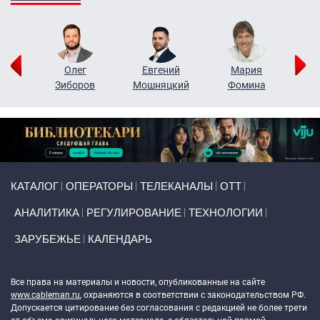
рий
Олег
Евгений
Мария
н
Зиборов
Мошняцкий
Фомина
Primary links
КАТАЛОГ
ОПЕРАТОРЫ
ТЕЛЕКАНАЛЫ
ОТТ
АНАЛИТИКА
РЕГУЛИРОВАНИЕ
ТЕХНОЛОГИИ
ЗАРУБЕЖЬЕ
КАЛЕНДАРЬ
Token Block
Все права на материалы и новости, опубликованные на сайте
www.cableman.ru
, охраняются в соответствии с законодательством РФ.
Допускается цитирование без согласования с редакцией не более трети