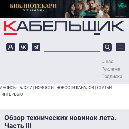
Перейти к основному содержанию
О нас
To
Реклама
Подписка
Primary links bottom
АНОНСЫ
БЛОГИ
НОВОСТИ
НОВОСТИ КАНАЛОВ
СТАТЬИ
ИНТЕРВЬЮ
Обзор технических новинок лета.
Часть III