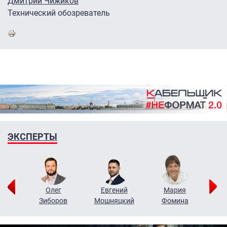
Дмитрий Чижиков
Технический обозреватель
ЭКСПЕРТЫ
рий
Олег
Евгений
Мария
н
Зиборов
Мошняцкий
Фомина