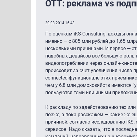
OTT: реклама vs подп
20.03.2014 16:48
По оценкам iKS-Consulting, доходы онл
именно — с 805 млн рублей до 1,65 млр
несколькими причинами. И первое — эт
подобных девайсов все большую роль н
видеопотреблении через онлайн-кинотеа
происходит за счет увеличения числа 
connected-функционале этих приемников.
чем у 6,8 млн домохозяйств имеются "у
пользуются теми или иными приложени
К раскладу по задействованию тех или
позже, а пока расскажем — какие же е
причиной, согласно исследованию iKS,
сервисов. Надо сказать, что в после
кампаний, направленных на информиро