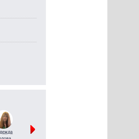
дежда
Мария
Алексей
рлова
Щербаль
Леонтьев