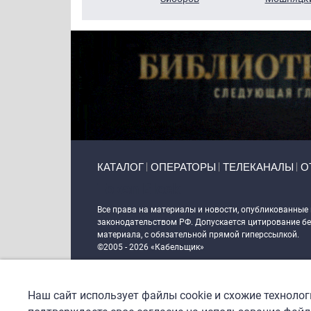
Primary links
КАТАЛОГ
ОПЕРАТОРЫ
ТЕЛЕКАНАЛЫ
О
Token Block
Все права на материалы и новости, опубликованные
законодательством РФ. Допускается цитирование без
материала, с обязательной прямой гиперссылкой.
©2005 - 2026 «Кабельщик»
Политика сайта "Кабельщик" (интернет-адреса
www.c
пользователей сети интернет
Наш сайт использует файлы cookie и схожие техноло
DrupalCoder — поддержка сайта c 2017 года