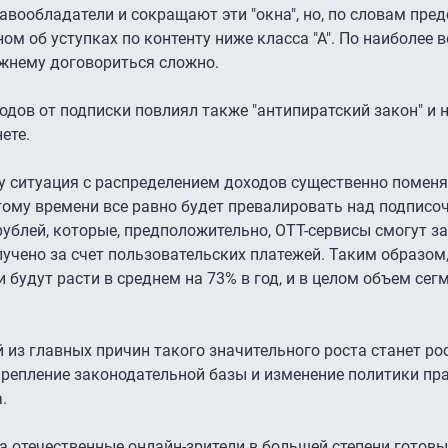
правообладатели и сокращают эти "окна", но, по словам пре
ном об уступках по контенту ниже класса "А". По наиболее
жнему договориться сложно.
одов от подписки повлиял также "антипиратский закон" и 
ете.
оду ситуация с распределением доходов существенно помен
этому времени все равно будет превалировать над подписоч
 рублей, которые, предположительно, OTT-сервисы смогут з
лучено за счет пользовательских платежей. Таким образом
 будут расти в среднем на 73% в год, и в целом объем сег
 из главных причин такого значительного роста станет ро
крепление законодательной базы и изменение политики пр
а.
а отечественные онлайн-зрители в большей степени готовы