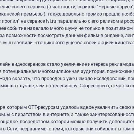
ение своего сервиса (в частности, сериала "Черные паруса"
риканской премьеры), также довольно громко прошла нояб
пропил" на сервисе ivi.ru параллельно с его релизом в рос
нее событие наделало много шуму не только в позитивном п
из-за возможности посмотреть данный фильм в онлайне, ле
 ivi.ru заявили, что никакого ущерба своей акцией кинотеа
лайн видеосервисов стало увеличение интереса рекламода
ся потенциальная многомиллионная аудитория, помноженн
адо сказать, что проведено уже немало исследований, по
минают лучше, чем по телевизору. Скорее всего, отчасти э
аря которым OTT-ресурсам удалось вдвое увеличить свою 
ьбы с пиратством в интернете, а также заинтересованност
 площадке, посредством которой можно получить дополнит
и в Сети, несравнимы с теми, которые они собирают в том 