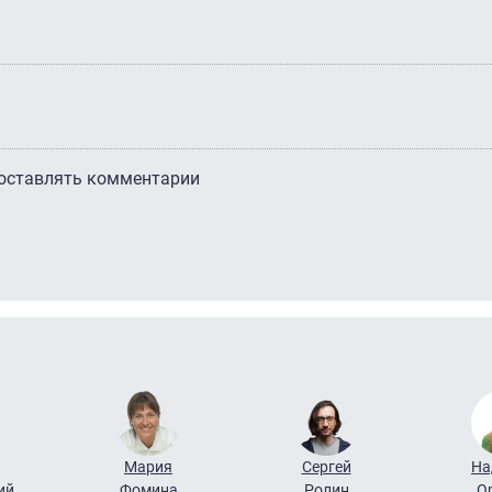
 оставлять комментарии
Мария
Сергей
На
ий
Фомина
Ролин
О