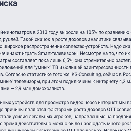
иска
ай-кинотеатров в 2013 году выросли на 105% по сравнению 
д рублей. Такой скачок в росте доходов аналитики связыв
о широкое распространение connected-устройств. Надо сказ
ачинают играть Smart-телевизоры. Несмотря на то, что их
тры составляет пока лишь 6,5%, она стремительно растет.
приложений для "умных" ТВ и большей заинтересованности 
 Согласно статистике того же iKS-Consulting, сейчас в Ро
мные" телевизоры, при этом подключены к интернету 4,2 мл
ями — 2,9 млн домохозяйств.
 иных устройств для просмотра видео через интернет мы в
ще причины являются факторами роста доходов OTT-сервис
 стали усилия легальных игроков, направленные на продви
днее время действительно можно было наблюдать много ре
вание широкой аудитории об OTT-площадках. Например, "