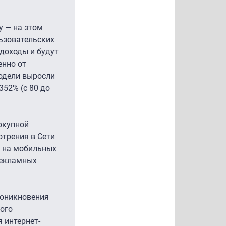
у — на этом
льзовательских
 доходы и будут
енно от
модели выросли
352% (с 80 до
окупной
отрения в Сети
я на мобильных
рекламных
роникновения
ного
 интернет-