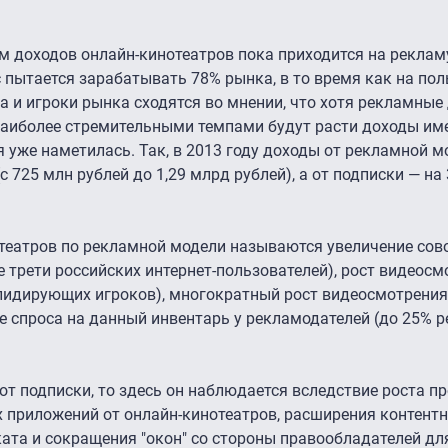
ем доходов онлайн-кинотеатров пока приходится на реклам
с пытается зарабатывать 78% рынка, в то время как на по
а и игроки рынка сходятся во мнении, что хотя рекламные
наиболее стремительными темпами будут расти доходы им
я уже наметилась. Так, в 2013 году доходы от рекламной 
 725 млн рублей до 1,29 млрд рублей), а от подписки — на 
театров по рекламной модели называются увеличение сов
е трети российских интернет-пользователей), рост видеосм
у лидирующих игроков), многократный рост видеосмотрени
е спроса на данный инвентарь у рекламодателей (до 25% 
 от подписки, то здесь он наблюдается вследствие роста п
их приложений от онлайн-кинотеатров, расширения контент
ата и сокращения "окон" со стороны правообладателей для