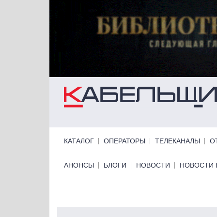
Перейти к основному содержанию
Primary links
КАТАЛОГ
ОПЕРАТОРЫ
ТЕЛЕКАНАЛЫ
О
Primary links bottom
АНОНСЫ
БЛОГИ
НОВОСТИ
НОВОСТИ 