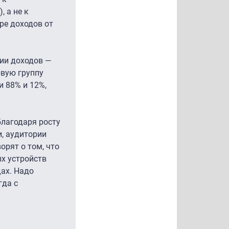
, а не к
уре доходов от
нии доходов —
рвую группу
и 88% и 12%,
благодаря росту
, аудитории
орят о том, что
ых устройств
дах. Надо
гда с