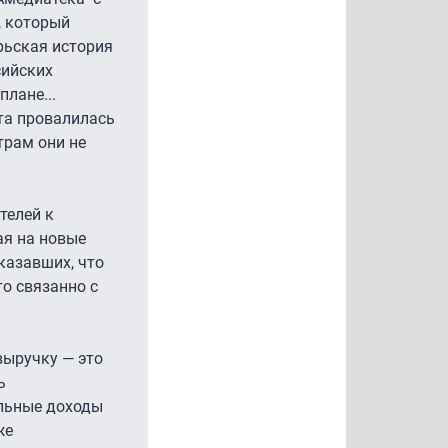
, который
рьская история
сийских
лане...
нта провалилась
трам они не
телей к
ая на новые
казавших, что
то связанно с
выручку — это
ь
ельные доходы
же