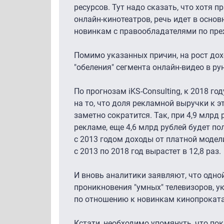
ресурсов. Тут надо сказать, что хотя 
онлайн-кинотеатров, речь идет в основ
новинкам с правообладателями по пре
Помимо указанных причин, на рост дох
"обеления" сегмента онлайн-видео в рун
По прогнозам iKS-Consulting, к 2018 г
на то, что доля рекламной выручки к 
заметно сократится. Так, при 4,9 млрд
рекламе, еще 4,6 млрд рублей будет по
с 2013 годом доходы от платной модели
с 2013 по 2018 год вырастет в 12,8 раз.
И вновь аналитики заявляют, что одной
проникновения "умных" телевизоров, у
по отношению к новинкам кинопрокат
Кстати, необходимо упомянуть, что пок