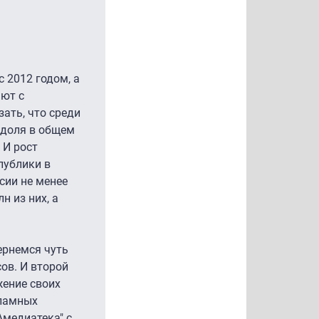
с 2012 годом, а
ают с
ать, что среди
 доля в общем
 И рост
публики в
ссии не менее
н из них, а
ернемся чуть
ов. И второй
жение своих
кламных
Амедиатека" с