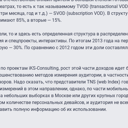
трах, то есть к так называемому TVOD (transactional VOD)
ри месяца, год и т.д.) — SVOD (subscription VOD). В структ
имают 85%, а вторые — 15%.
ли, то и здесь есть определенная структура в распределе
я и спецпроекты, интерактивы. По итогам 2013 года на пе
рую — 30%. По сравнению с 2012 годом эти доли составлял
о проектам iKS-Consulting, рост этой части доходов идет 
ршенствованию методов измерения аудитории, в частности
оров. Надо сказать, что представители TNS (web Index) гов
измерений в этом направлении, однако, по части мобильн
на небольших выборках в Москве или других крупных горо
ом количестве персональных девайсов, и аудитория не все
тавить полную информацию об их использовании.