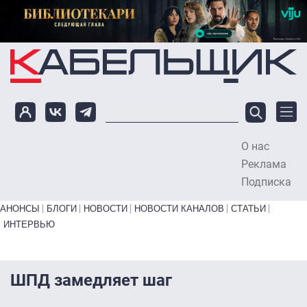
Перейти к основному содержанию
О нас
To
Реклама
Подписка
Primary links bottom
АНОНСЫ
БЛОГИ
НОВОСТИ
НОВОСТИ КАНАЛОВ
СТАТЬИ
ИНТЕРВЬЮ
ШПД замедляет шаг