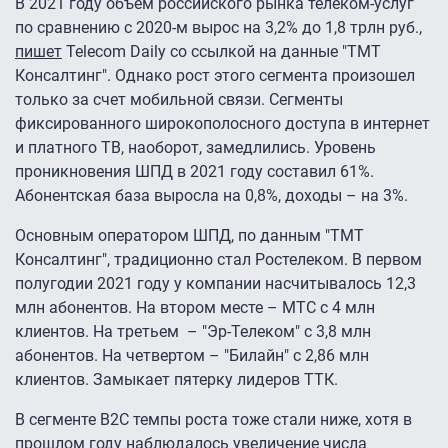
В 2021 году объем российского рынка телеком-услуг
по сравнению с 2020-м вырос на 3,2% до 1,8 трлн руб.,
пишет
Telecom Daily со ссылкой на данные "ТМТ
Консалтинг". Однако рост этого сегмента произошел
только за счет мобильной связи. Сегменты
фиксированного широкополосного доступа в интернет
и платного ТВ, наоборот, замедлились. Уровень
проникновения ШПД в 2021 году составил 61%.
Абонентская база выросла на 0,8%, доходы – на 3%.
Основным оператором ШПД, по данным "ТМТ
Консалтинг", традиционно стал Ростелеком. В первом
полугодии 2021 году у компании насчитывалось 12,3
млн абонентов. На втором месте – МТС с 4 млн
клиентов. На третьем – "Эр-Телеком" с 3,8 млн
абонентов. На четвертом – "Билайн" с 2,86 млн
клиентов. Замыкает пятерку лидеров ТТК.
В сегменте B2C темпы роста тоже стали ниже, хотя в
прошлом году наблюдалось увеличение числа