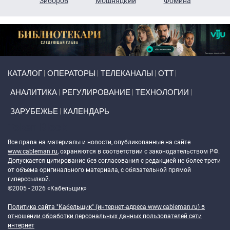
н
Зиборов
Мошняцкий
Фомина
Primary links
КАТАЛОГ
ОПЕРАТОРЫ
ТЕЛЕКАНАЛЫ
ОТТ
АНАЛИТИКА
РЕГУЛИРОВАНИЕ
ТЕХНОЛОГИИ
ЗАРУБЕЖЬЕ
КАЛЕНДАРЬ
Token Block
Все права на материалы и новости, опубликованные на сайте
www.cableman.ru
, охраняются в соответствии с законодательством РФ.
Допускается цитирование без согласования с редакцией не более трети
от объема оригинального материала, с обязательной прямой
гиперссылкой.
©2005 - 2026 «Кабельщик»
Политика сайта "Кабельщик" (интернет-адреса
www.cableman.ru
) в
отношении обработки персональных данных пользователей сети
интернет