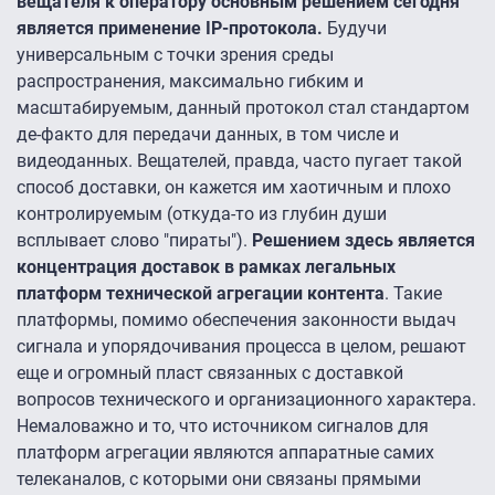
вещателя к оператору основным решением сегодня
является применение IP-протокола.
Будучи
универсальным с точки зрения среды
распространения, максимально гибким и
масштабируемым, данный протокол стал стандартом
де-факто для передачи данных, в том числе и
видеоданных. Вещателей, правда, часто пугает такой
способ доставки, он кажется им хаотичным и плохо
контролируемым (откуда-то из глубин души
всплывает слово "пираты").
Решением здесь является
концентрация доставок в рамках легальных
платформ технической агрегации контента
. Такие
платформы, помимо обеспечения законности выдач
сигнала и упорядочивания процесса в целом, решают
еще и огромный пласт связанных с доставкой
вопросов технического и организационного характера.
Немаловажно и то, что источником сигналов для
платформ агрегации являются аппаратные самих
телеканалов, с которыми они связаны прямыми