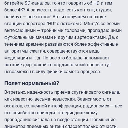
битрейте SD-каналов, то что говорить об HD и тем
более 4К? А запускать надо: есть контент, студия,
плэйаут — все готово! Вот и получаем на входе
станции оператора "HD" с потоком 5 Мбит/с со всеми
вытекающими — тройными головами, пропадающими
футбольными мячами и другими артефактами. Да, с
течением времени развиваются более эффективные
алгоритмы сжатия, совершенствуются виды
модуляции и т. д. Но все это больше напоминает
латание дыр, какой-то кардинальный прорыв тут
невозможен в силу физики самого процесса.
Полет нормальный?
В-третьих, надежность приема спутникового сигнала,
как известно, весьма невысокая. Зависимость от
осадков, солнечной интерференции, радиопомех — все
это неизбежно приводит к периодическому
пропаданию сигнала на входе станции. Повышение
диаметра приемных антенн спасает только отчасти,