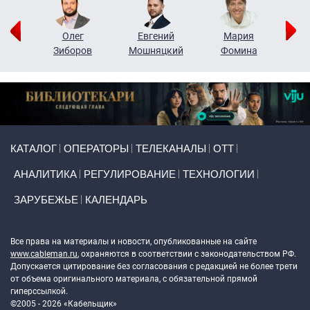
рий
Олег
Евгений
Мария
н
Зиборов
Мошняцкий
Фомина
Primary links
КАТАЛОГ
ОПЕРАТОРЫ
ТЕЛЕКАНАЛЫ
ОТТ
АНАЛИТИКА
РЕГУЛИРОВАНИЕ
ТЕХНОЛОГИИ
ЗАРУБЕЖЬЕ
КАЛЕНДАРЬ
Token Block
Все права на материалы и новости, опубликованные на сайте
www.cableman.ru
, охраняются в соответствии с законодательством РФ.
Допускается цитирование без согласования с редакцией не более трети
от объема оригинального материала, с обязательной прямой
гиперссылкой.
©2005 - 2026 «Кабельщик»