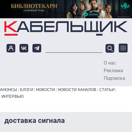
Перейти к основному содержанию
О нас
To
Реклама
Подписка
Primary links bottom
АНОНСЫ
БЛОГИ
НОВОСТИ
НОВОСТИ КАНАЛОВ
СТАТЬИ
ИНТЕРВЬЮ
доставка сигнала