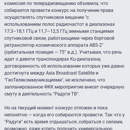
комиссия по телерадиовещанию объявила, что
собирается провести конкурс на получение права
осуществлять спутниковое вещание "с
использованием полос радиочастот в диапазонах
17,3–18,1 ГГц и 11,7–12,5 ГГц земными станциями
спутниковой связи, работающими через бортовой
ретранслятор космического аппарата ABS-2″
(орбитальная позиция — 75° в.д.). Учитывая, что речь
идет о девяти транспондерах Ku-диапазона,
договоренность об использовании которых уже давно
достигнута между Asia Broadcast Satellite и
"ГеоТелекоммуникациями", не исключено, что
запланированное ФКК мероприятие внесет очередную
смуту в деятельность "Радуги ТВ".
Но на текущий момент конкурс отложен и пока
непонятно — когда его собираются провести. Так что у
"Радуги" есть время отдышаться, собраться с силами,
возможно, даже успеть получить универсальную