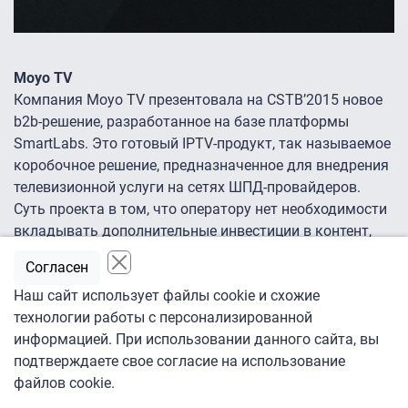
Moyo TV
Компания Moyo TV презентовала на CSTB’2015 новое
b2b-решение, разработанное на базе платформы
SmartLabs. Это готовый IPTV-продукт, так называемое
коробочное решение, предназначенное для внедрения
телевизионной услуги на сетях ШПД-провайдеров.
Суть проекта в том, что оператору нет необходимости
вкладывать дополнительные инвестиции в контент,
платформу или сеть, чтобы запустить у себя услугу IP-
Согласен
телевидения. Также неважно, сколько абонентов у
Наш сайт использует файлы cookie и схожие
провайдера — 50 или 10 тысяч, Moyo TV работает без
технологии работы с персонализированной
мингарантий.
информацией. При использовании данного сайта, вы
подтверждаете свое согласие на использование
Контентное наполнение — универсальный базовый
файлов cookie.
пакет, состоящий из 100 каналов SD и HD-качества,
как отечественных, так и зарубежных, причем число