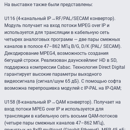
На выставке также были представлены:
U116 (4-канальный IP→RF/PAL/SECAM конвертор).
Модуль получает на вход потоки MPEG over IP и
используется для трансляции в кабельную сеть
четырех аналоговых программ — две пары смежных
каналов в полосе 47–862 МГц B/G, D/K (PAL/ SECAM).
Декодирование MPEG4, возможность создания
бегущей строки. Реализован даунскейлинг HD в SD,
поддержка компрессии Cabac. Технология Direct Digital
гарантирует высокие параметры выходного
видеосигнала (сигнал/шум 65 дБ). С помощью софта
возможна перепрошивка модулей с IP-PAL на IP-QAM;
U158 (8-канальный IP→QAM конвертор). Получает на
вход потоки MPEG over IP и используется для
трансляции в кабельную сеть восьми QAM-потоков
(четыре пары смежных каналов 47–862 МГц),
принятых из 8хIP multicast (Gigabit Ethernet). MER 45 дБ;