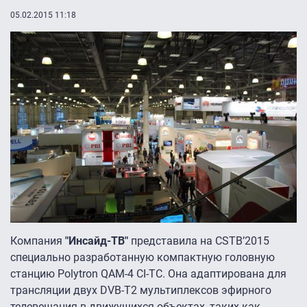
05.02.2015 11:18
Компания
"Инсайд-ТВ"
представила на CSTB’2015
специально разработанную компактную головную
станцию Polytron QAM-4 CI-TC. Она адаптирована для
трансляции двух DVB-T2 мультиплексов эфирного
телевещания в движущихся объектах, таких как