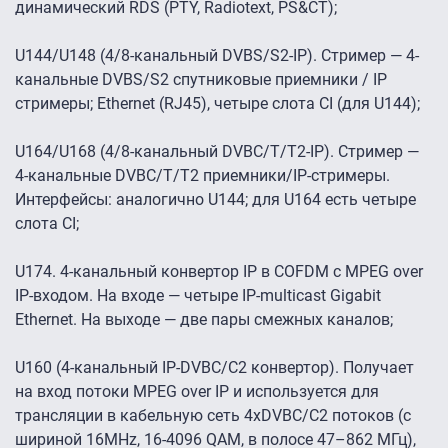
динамический RDS (PTY, Radiotext, PS&CT);
U144/U148 (4/8-канальный DVBS/S2-IP). Стример — 4-
канальные DVBS/S2 спутниковые приемники / IP
стримеры; Ethernet (RJ45), четыре слота CI (для U144);
U164/U168 (4/8-канальный DVBС/T/T2-IP). Стример —
4-канальные DVBC/T/T2 приемники/IP-стримеры.
Интерфейсы: аналогично U144; для U164 есть четыре
слота CI;
U174. 4-канальный конвертор IP в COFDM с MPEG over
IP-входом. На входе — четыре IP-multicast Gigabit
Ethernet. На выходе — две пары смежных каналов;
U160 (4-канальный IP-DVBC/C2 конвертор). Получает
на вход потоки MPEG over IP и используется для
трансляции в кабельную сеть 4хDVBC/C2 потоков (с
шириной 16MHz, 16-4096 QAM, в полосе 47–862 МГц),