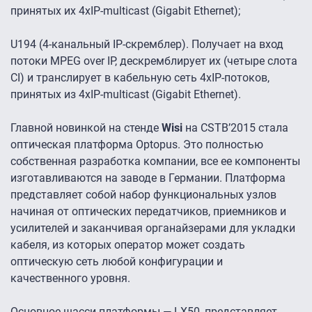
принятых их 4хIP-multicast (Gigabit Ethernet);
U194 (4-канальный IP-скремблер). Получает на вход
потоки MPEG over IP, дескремблирует их (четыре слота
CI) и транслирует в кабельную сеть 4хIP-потоков,
принятых из 4хIP-multicast (Gigabit Ethernet).
Главной новинкой на стенде
Wisi
на CSTB’2015 стала
оптическая платформа Optopus. Это полностью
собственная разработка компании, все ее компоненты
изготавливаются на заводе в Германии. Платформа
представляет собой набор функциональных узлов
начиная от оптических передатчиков, приемников и
усилителей и заканчивая органайзерами для укладки
кабеля, из которых оператор может создать
оптическую сеть любой конфигурации и
качественного уровня.
Основное шасси платформы — LX50, представляет