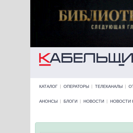
Перейти к основному содержанию
Primary links
КАТАЛОГ
ОПЕРАТОРЫ
ТЕЛЕКАНАЛЫ
О
Primary links bottom
АНОНСЫ
БЛОГИ
НОВОСТИ
НОВОСТИ 
Статус