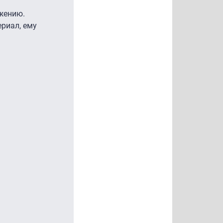
ожению.
ериал, ему