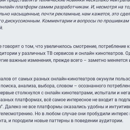
нлайн платформ самим разработчикам. И, несмотря на то,
ьно насыщенные, почти рекламные, нам кажется, это сдел
ого дискуссионным. Комментарии и вопросы по прошивкам
й.
е говорят о том, что увеличилось смотрение, потребление к
дитории у различных ТВ сервисов и онлайн кинотеатров. О
угие важные изменения, прежде всего – заметно меняется 
алов от самых разных онлайн-кинотеатров окунули пользо
 поиска, анализа, выбора, словом – осознанного потреблен
первые столкнулся с онлайн кинотеатрами, испытали и нег
азных платформах, всё самое интересное не входит в подп
о”. Далеко не все платформы оказались удобны и интуитив
телесмотрению. Но в любом случае они пробудили интерес
нта, и породили новые паттерны в поведении аудитории.