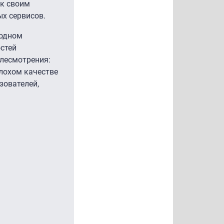
 к своим
х сервисов.
 одном
остей
елесмотрения:
плохом качестве
зователей,