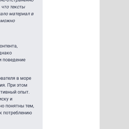
 что тексты
ало материал в
 можно
онтента,
днако
и поведение
вателя в море
ия. При этом
ативный опыт.
иску и
но понятны тем,
 к потреблению