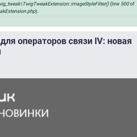
wig_tweak\TwigTweakExtension::imageStyleFilter()
(line
500
of
akExtension.php
).
для операторов связи IV: новая
и