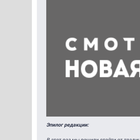
Эпилог редакции:
В этот раз мы решили отойти от тради