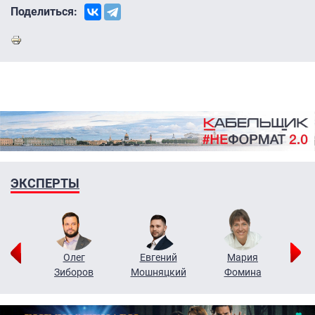
Поделиться:
ЭКСПЕРТЫ
рий
Олег
Евгений
Мария
н
Зиборов
Мошняцкий
Фомина