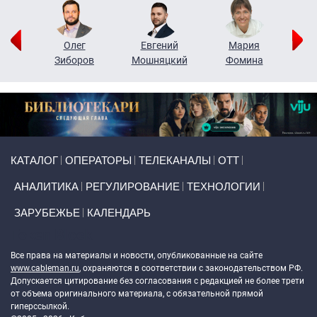
рий
Олег
Евгений
Мария
н
Зиборов
Мошняцкий
Фомина
Primary links
КАТАЛОГ
ОПЕРАТОРЫ
ТЕЛЕКАНАЛЫ
ОТТ
АНАЛИТИКА
РЕГУЛИРОВАНИЕ
ТЕХНОЛОГИИ
ЗАРУБЕЖЬЕ
КАЛЕНДАРЬ
Token Block
Все права на материалы и новости, опубликованные на сайте
www.cableman.ru
, охраняются в соответствии с законодательством РФ.
Допускается цитирование без согласования с редакцией не более трети
от объема оригинального материала, с обязательной прямой
гиперссылкой.