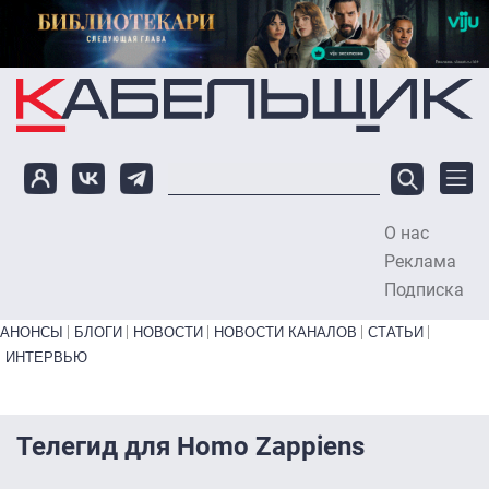
Перейти к основному содержанию
О нас
To
Реклама
Подписка
Primary links bottom
АНОНСЫ
БЛОГИ
НОВОСТИ
НОВОСТИ КАНАЛОВ
СТАТЬИ
ИНТЕРВЬЮ
Телегид для Homo Zappiens