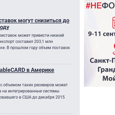
тавок могут снизиться до
году
риставок может привести низкий
 экспорт составил 203,1 млн
нке. В прошлом году объем поставок
CableCARD в Америке
 с объемом таких ресиверов может
а на интегрированные системы
твовавшего в США до декабря 2015