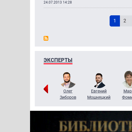
24.07.2013 14:28
Н
Текущая
Pag
1
2
ЭКСПЕРТЫ
Тимур
Григорий
Олег
Евгений
Мар
Чудутов
Кузин
Зиборов
Мошняцкий
Фом