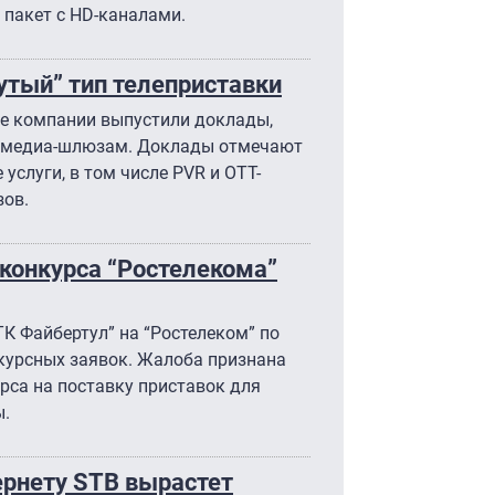
 пакет с HD-каналами.
тый” тип телеприставки
ие компании выпустили доклады,
и медиа-шлюзам. Доклады отмечают
услуги, в том числе PVR и ОТТ-
зов.
конкурса “Ростелекома”
К Файбертул” на “Ростелеком” по
курсных заявок. Жалоба признана
урса на поставку приставок для
ы.
рнету STB вырастет