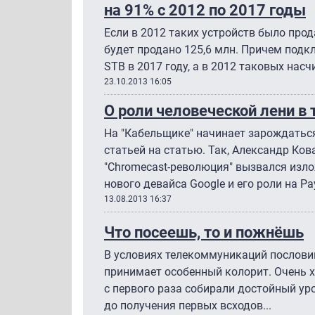
на 91% с 2012 по 2017 годы
Если в 2012 таких устройств было прода
будет продано 125,6 млн. Причем подкл
STB в 2017 году, а в 2012 таковых нас
23.10.2013 16:05
О роли человеческой лени в 
На "Кабельщике" начинает зарождаться
статьей на статью. Так, Александр Ков
"Chromecast-революция" вызвался изл
нового девайса Google и его роли на P
13.08.2013 16:37
Что посеешь, то и пожнёшь
В условиях телекоммуникаций пословиц
принимает особенный колорит. Очень х
с первого раза собирали достойный уро
до получения первых всходов...