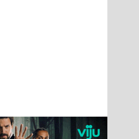
Татьяна
Тимур
Григорий
Олег
Воронова
Чудутов
Кузин
Зиборов