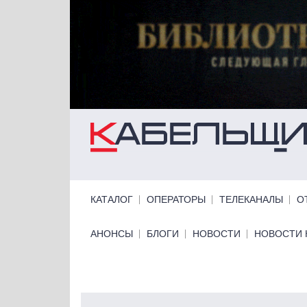
Перейти к основному содержанию
Primary links
КАТАЛОГ
ОПЕРАТОРЫ
ТЕЛЕКАНАЛЫ
О
Primary links bottom
АНОНСЫ
БЛОГИ
НОВОСТИ
НОВОСТИ 