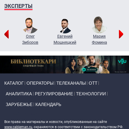
ЭКСПЕРТЫ
рий
Олег
Евгений
Мария
н
Зиборов
Мошняцкий
Фомина
Primary links
КАТАЛОГ
ОПЕРАТОРЫ
ТЕЛЕКАНАЛЫ
ОТТ
АНАЛИТИКА
РЕГУЛИРОВАНИЕ
ТЕХНОЛОГИИ
ЗАРУБЕЖЬЕ
КАЛЕНДАРЬ
Token Block
Все права на материалы и новости, опубликованные на сайте
www.cableman.ru
, охраняются в соответствии с законодательством РФ.