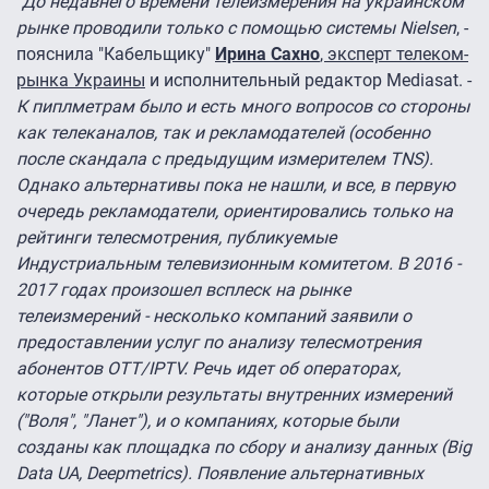
"До недавнего времени телеизмерения на украинском
рынке проводили только с помощью системы Nielsen
, -
пояснила "Кабельщику"
Ирина Сахно
, эксперт телеком-
рынка Украины
и исполнительный редактор Mediasat. -
К пиплметрам было и есть много вопросов со стороны
как телеканалов, так и рекламодателей (особенно
после скандала с предыдущим измерителем TNS).
Однако альтернативы пока не нашли, и все, в первую
очередь рекламодатели, ориентировались только на
рейтинги телесмотрения, публикуемые
Индустриальным телевизионным комитетом. В 2016 -
2017 годах произошел всплеск на рынке
телеизмерений - несколько компаний заявили о
предоставлении услуг по анализу телесмотрения
абонентов ОТТ/IPTV. Речь идет об операторах,
которые открыли результаты внутренних измерений
("Воля", "Ланет"), и о компаниях, которые были
созданы как площадка по сбору и анализу данных (Big
Data UA, Deepmetrics). Появление альтернативных