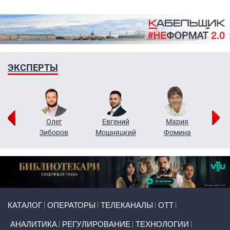
ЭКСПЕРТЫ
рий
Олег
Евгений
Мария
н
Зиборов
Мошняцкий
Фомина
Primary links
КАТАЛОГ
ОПЕРАТОРЫ
ТЕЛЕКАНАЛЫ
ОТТ
АНАЛИТИКА
РЕГУЛИРОВАНИЕ
ТЕХНОЛОГИИ