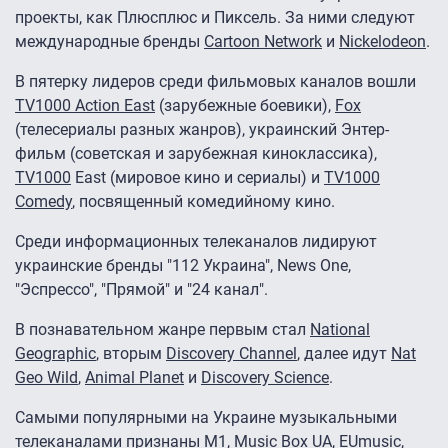
проекты, как Плюсплюс и Пиксель. За ними следуют
международные бренды
Cartoon Network
и
Nickelodeon
.
В пятерку лидеров среди фильмовых каналов вошли
TV1000 Action East
(зарубежные боевики),
Fox
(телесериалы разных жанров), украинский Энтер-
фильм (советская и зарубежная киноклассика),
TV1000
East (мировое кино и сериалы) и
TV1000
Comedy
, посвященный комедийному кино.
Среди информационных телеканалов лидируют
украинские бренды "112 Украина", News One,
"Эспрессо", "Прямой" и "24 канал".
В познавательном жанре первым стал
National
Geographic
, вторым
Discovery Channel
, далее идут
Nat
Geo Wild
,
Animal Planet
и
Discovery Science
.
Самыми популярными на Украине музыкальными
телеканалами признаны М1, Music Box UA, EUmusic,