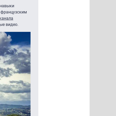
 навыки
с французским
канала
ые видео.