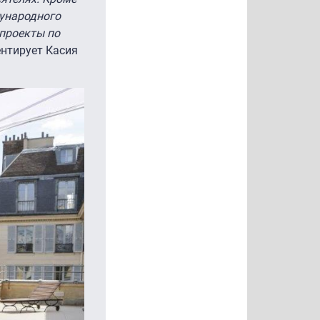
дународного
проекты по
ментирует Касия