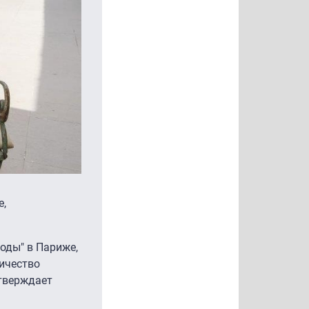
е,
оды" в Париже,
личество
дтверждает