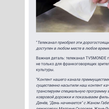
"
Телеканал приобрел эти дорогостоящие
доступен в любом месте в любое врем
Важная деталь: телеканал TV5MONDE п
не только для франкоговорящих зрител
культуры.
"К
онтент нашего канала преимуществен
существенно насытили наш контент ка
транслируем специальную программу в
ковровой дорожки и показываем фильм
Денёв, "День начинается" с Жаном Габе
режиссерах Мартине Скорсезе, Жане-Лу