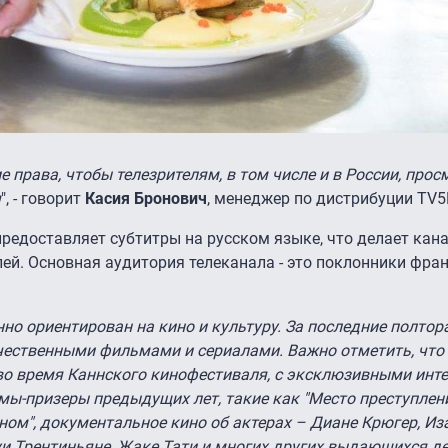
 права, чтобы телезрителям, в том числе и в России, прос
я
", - говорит
Касия Бронович
, менеджер по дистрибуции TV
редоставляет субтитры на русском языке, что делает кан
ей. Основная аудитория телеканала - это поклонники фра
но ориентирован на кино и культуру. За последние полтор
чественными фильмами и сериалами. Важно отметить, что
о время Каннского кинофестиваля, с эксклюзивными инте
ы-призеры предыдущих лет, такие как "Место преступлени
ном", документальное кино об актерах – Диане Крюгер, Из
и Трентиньяне, Жаке Тати и многих других выдающихся де