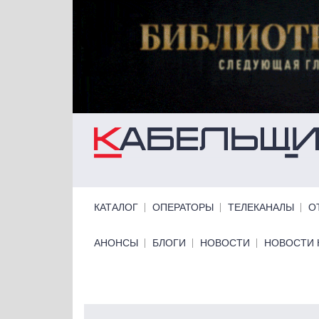
Перейти к основному содержанию
Primary links
КАТАЛОГ
ОПЕРАТОРЫ
ТЕЛЕКАНАЛЫ
О
Primary links bottom
АНОНСЫ
БЛОГИ
НОВОСТИ
НОВОСТИ 