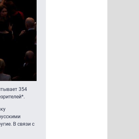
итывает 354
езрителей*.
йку
русскими
угие. В связи с