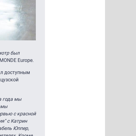
мотр был
5MONDE Europe.
ал доступным
нцузской
а года мы
 мы
рвью с красной
я" с Катрин
абель Юппер,
ятелях. Кроме