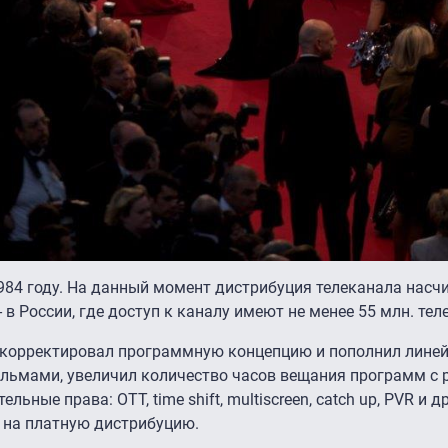
984 году. На данный момент дистрибуция телеканала насч
 в России, где доступ к каналу имеют не менее 55 млн. тел
 скорректировал программную концепцию и пополнил лине
ьмами, увеличил количество часов вещания программ с 
ьные права: OTT, time shift, multiscreen, catch up, PVR и др
 на платную дистрибуцию.