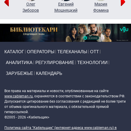
рий
Олег
Евгений
Мария
н
Зиборов
Мошняцкий
Фомина
Primary links
КАТАЛОГ
ОПЕРАТОРЫ
ТЕЛЕКАНАЛЫ
ОТТ
АНАЛИТИКА
РЕГУЛИРОВАНИЕ
ТЕХНОЛОГИИ
ЗАРУБЕЖЬЕ
КАЛЕНДАРЬ
Token Block
Все права на материалы и новости, опубликованные на сайте
www.cableman.ru
, охраняются в соответствии с законодательством РФ.
Допускается цитирование без согласования с редакцией не более трети
от объема оригинального материала, с обязательной прямой
гиперссылкой.
©2005 - 2026 «Кабельщик»
Политика сайта "Кабельщик" (интернет-адреса
www.cableman.ru
) в