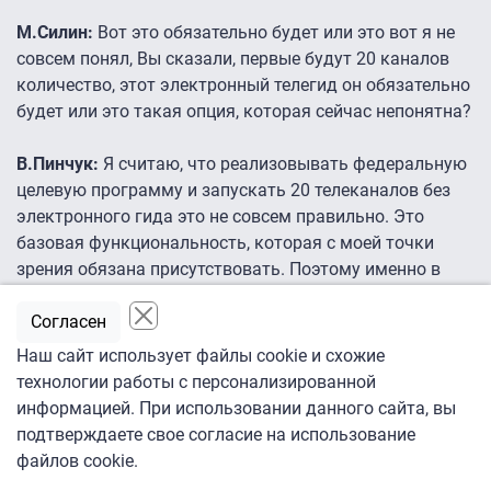
М.Силин:
Вот это обязательно будет или это вот я не
совсем понял, Вы сказали, первые будут 20 каналов
количество, этот электронный телегид он обязательно
будет или это такая опция, которая сейчас непонятна?
В.Пинчук:
Я считаю, что реализовывать федеральную
целевую программу и запускать 20 телеканалов без
электронного гида это не совсем правильно. Это
базовая функциональность, которая с моей точки
зрения обязана присутствовать. Поэтому именно в
Москве мы EPG запустили некоторое время назад,
Согласен
сейчас смотрим взаимодействие с вещателями,
корректируем источники получения этого сигнала,
Наш сайт использует файлы cookie и схожие
этого контента, неким образом форматируем его
технологии работы с персонализированной
представление на экранах. Я думаю, что по факту
информацией. При использовании данного сайта, вы
окончание такой тестовой фазы мы обеспечим
подтверждаете свое согласие на использование
присутствие EPG в рамках первого мультиплекса для
файлов cookie.
всех телеканалов на всей территории Российской